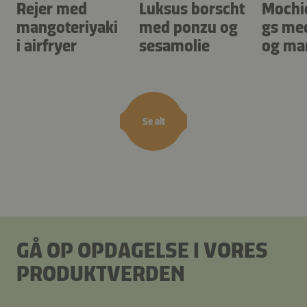
Rejer med
Luksus borscht
Mochi
mangoteriyaki
med ponzu og
gs me
i airfryer
sesamolie
og ma
Se alt
GÅ OP OPDAGELSE I VORES
PRODUKTVERDEN