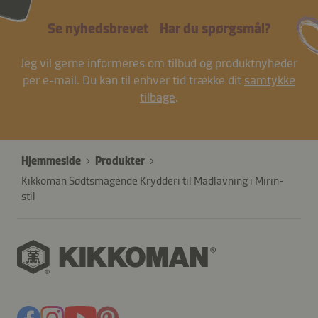
Se nyhedsbrevet
Har du spørgsmål?
Jeg vil gerne informeres om tilbud og produktnyheder
per e-mail. Du kan til enhver tid trække dit
samtykke
tilbage
.
Hjemmeside
Produkter
Kikkoman Sødtsmagende Krydderi til Madlavning i Mirin-
stil