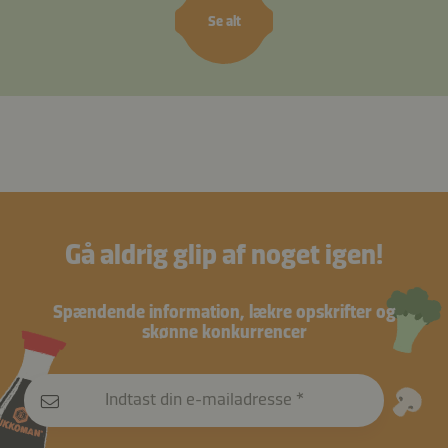
Se alt
Gå aldrig glip af noget igen!
Spændende information, lækre opskrifter og
skønne konkurrencer
Indtast din e-mailadresse