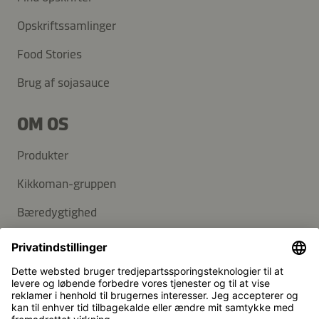
Opskriftssamlinger
Food Stories
Brug af sojasauce
OM OS
Produkter
Kikkoman-gruppen
Bæredygtighed
KUNDESERVICE
FAQ
Kontakt