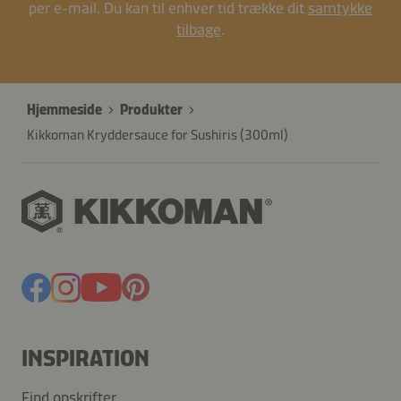
per e-mail. Du kan til enhver tid trække dit
samtykke
tilbage
.
Hjemmeside
Produkter
Kikkoman Kryddersauce for Sushiris (300ml)
INSPIRATION
Find opskrifter