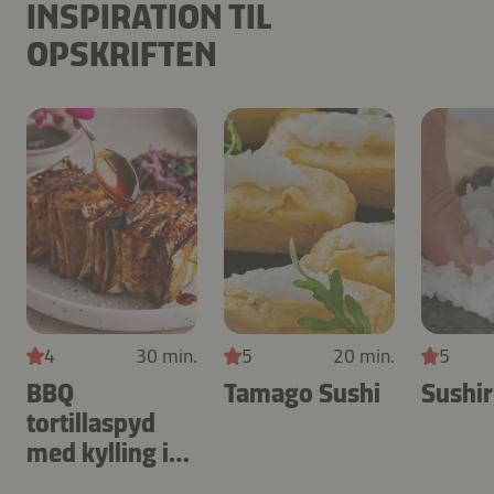
INSPIRATION TIL
OPSKRIFTEN
4
30 min.
5
20 min.
5
BBQ
Tamago Sushi
Sushir
tortillaspyd
med kylling i
airfryer