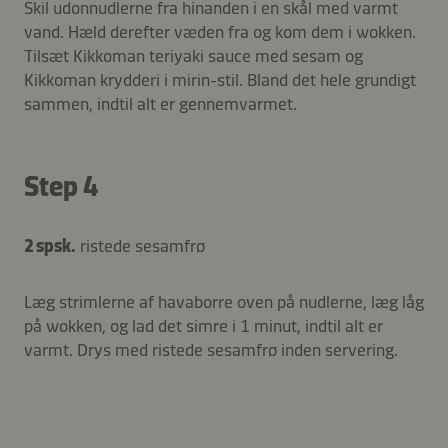
Skil udonnudlerne fra hinanden i en skål med varmt
vand. Hæld derefter væden fra og kom dem i wokken.
Tilsæt Kikkoman teriyaki sauce med sesam og
Kikkoman krydderi i mirin-stil. Bland det hele grundigt
sammen, indtil alt er gennemvarmet.
Step 4
2 spsk.
ristede sesamfrø
Læg strimlerne af havaborre oven på nudlerne, læg låg
på wokken, og lad det simre i 1 minut, indtil alt er
varmt. Drys med ristede sesamfrø inden servering.