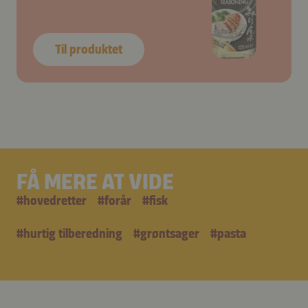
Til produktet
FÅ MERE AT VIDE
#
hovedretter
#
forår
#
fisk
#
hurtig tilberedning
#
grøntsager
#
pasta