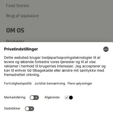
Food Stories
Brug af sojasauce
OM OS
Produkter
Kikkoman-gruppen
Bæredygtighed
KUNDESERVICE
FAQ
Kontakt
Nyhedsbrev