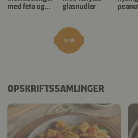
med feta og
glasnudler
peanu
mynte
Se alt
OPSKRIFTSSAMLINGER