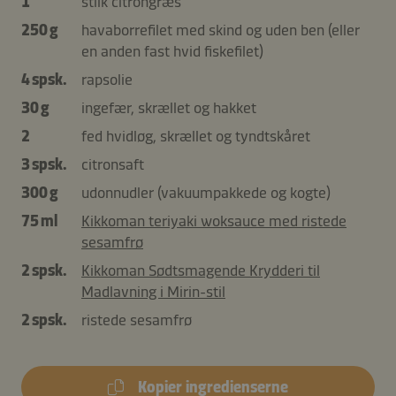
1
stilk citrongræs
250 g
havaborrefilet med skind og uden ben (eller
en anden fast hvid fiskefilet)
4 spsk.
rapsolie
30 g
ingefær, skrællet og hakket
2
fed hvidløg, skrællet og tyndtskåret
3 spsk.
citronsaft
300 g
udonnudler (vakuumpakkede og kogte)
75 ml
Kikkoman teriyaki woksauce med ristede
sesamfrø
2 spsk.
Kikkoman Sødtsmagende Krydderi til
Madlavning i Mirin-stil
2 spsk.
ristede sesamfrø
Kopier ingredienserne