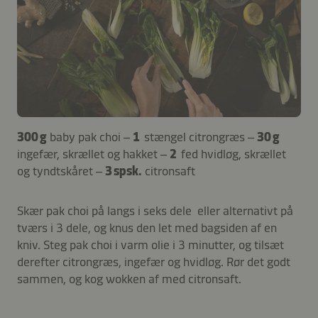
300 g
baby pak choi –
1
stængel citrongræs –
30 g
ingefær, skrællet og hakket –
2
fed hvidløg, skrællet
og tyndtskåret –
3 spsk.
citronsaft
Skær pak choi på langs i seks dele eller alternativt på
tværs i 3 dele, og knus den let med bagsiden af en
kniv. Steg pak choi i varm olie i 3 minutter, og tilsæt
derefter citrongræs, ingefær og hvidløg. Rør det godt
sammen, og kog wokken af med citronsaft.