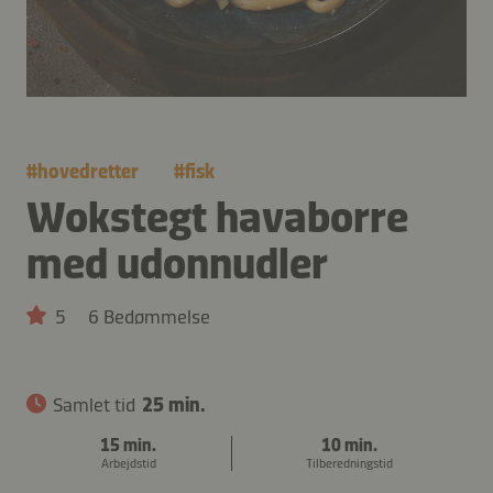
#
hovedretter
#
fisk
Wokstegt havaborre
med udonnudler
5
6 Bedømmelse
Samlet tid
25 min.
15 min.
10 min.
Arbejdstid
Tilberedningstid