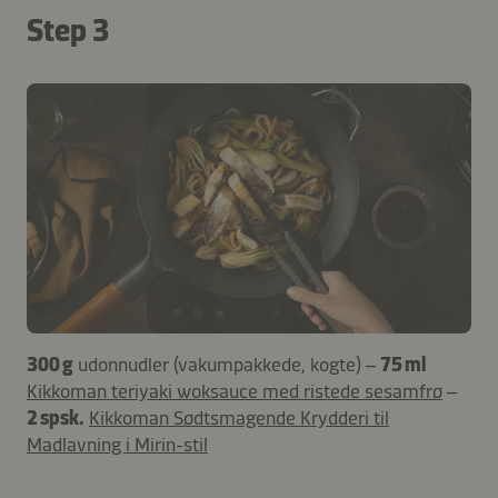
Step 3
300 g
udonnudler (vakumpakkede, kogte) –
75 ml
Kikkoman teriyaki woksauce med ristede sesamfrø
–
2 spsk.
Kikkoman Sødtsmagende Krydderi til
Madlavning i Mirin-stil