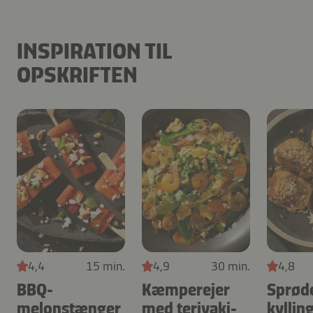
INSPIRATION TIL
OPSKRIFTEN
4,4
15 min.
4,9
30 min.
4,8
BBQ-
Kæmperejer
Sprød
melonstænger
med teriyaki-
kylling