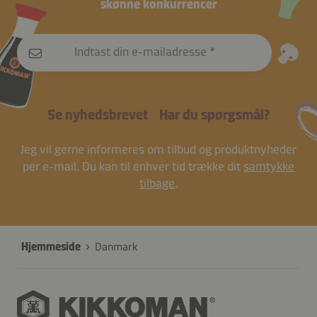
skønne konkurrencer
Indtast din e-mailadresse
Se nyhedsbrevet
Har du spørgsmål?
Jeg vil gerne informeres om tilbud og produktnyheder
per e-mail. Du kan til enhver tid trække dit
samtykke
tilbage
.
Hjemmeside
Danmark