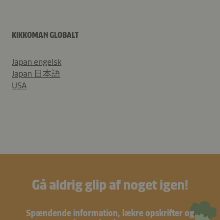
KIKKOMAN GLOBALT
Japan engelsk
Japan 日本語
USA
Gå aldrig glip af noget igen!
Spændende information, lækre opskrifter og