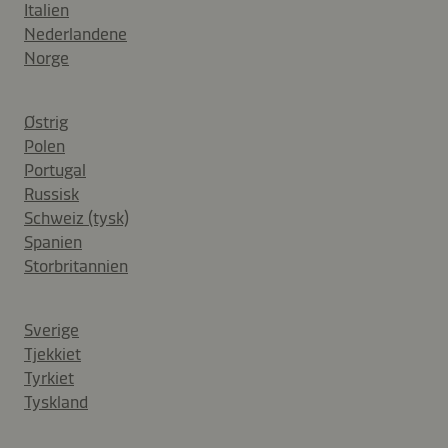
Italien
Nederlandene
Norge
Østrig
Polen
Portugal
Russisk
Schweiz (tysk)
Spanien
Storbritannien
Sverige
Tjekkiet
Tyrkiet
Tyskland