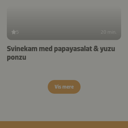
5
20 min.
Svinekam med papayasalat & yuzu
ponzu
Vis mere