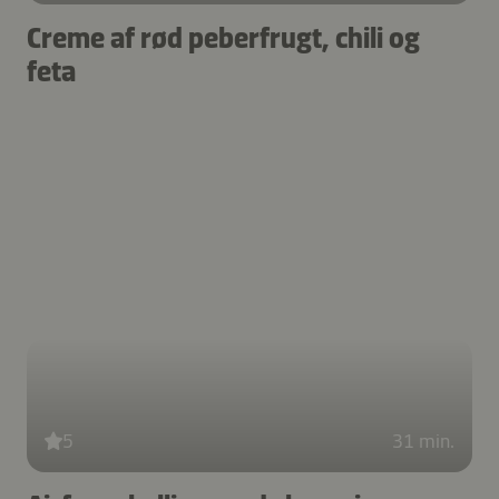
Creme af rød peberfrugt, chili og
feta
5
31 min.