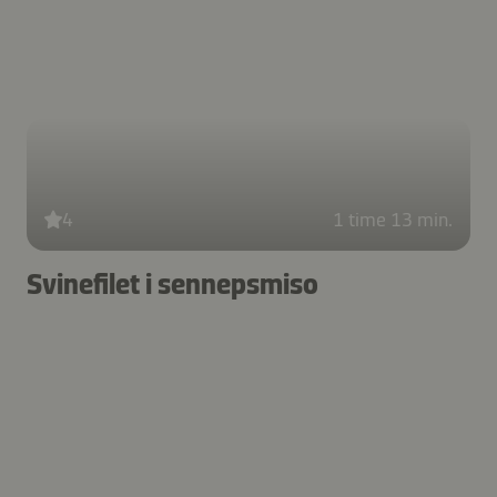
4
1 time 13 min.
Svinefilet i sennepsmiso