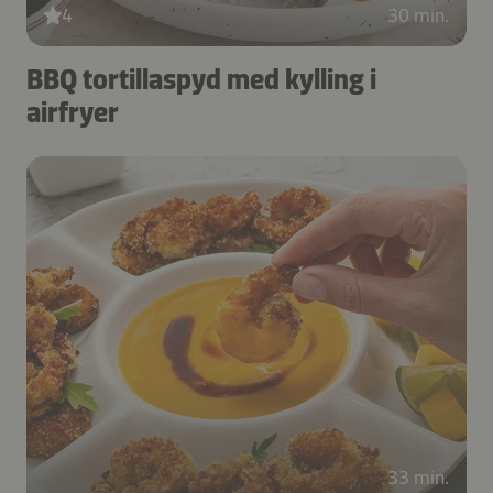
4
30 min.
BBQ tortillaspyd med kylling i
airfryer
33 min.