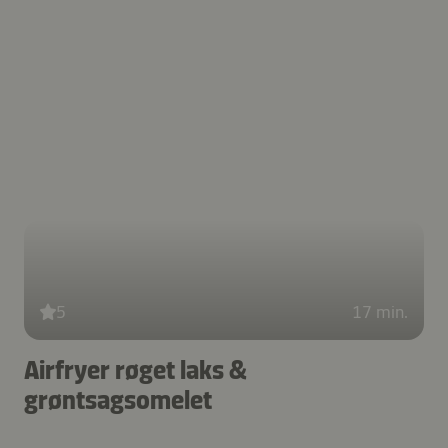
5
17 min.
Airfryer røget laks &
grøntsagsomelet