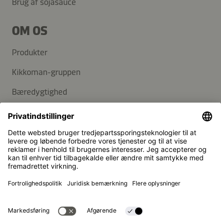
Brug af sojasauce
OM OS
Produkter
Kikkoman-gruppen
Bæredygtighed
KUNDESERVICE
FAQ
Kontakt
Nyhedsbrev
Kikkoman er et registreret varemærke tilhørende Kikkoman