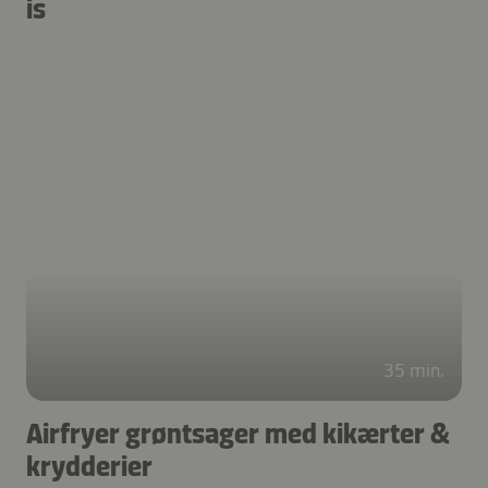
is
35 min.
Airfryer grøntsager med kikærter &
krydderier