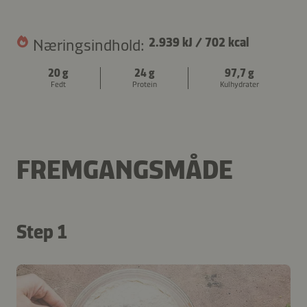
Næringsindhold:
2.939 kJ
/
702 kcal
20 g
24 g
97,7 g
Fedt
Protein
Kulhydrater
FREMGANGSMÅDE
Step 1