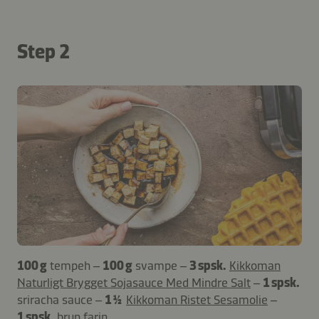
Step 2
100 g
tempeh –
100 g
svampe –
3 spsk.
Kikkoman
Naturligt Brygget Sojasauce Med Mindre Salt
–
1 spsk.
sriracha sauce –
1 ½
Kikkoman Ristet Sesamolie
–
1 spsk.
brun farin