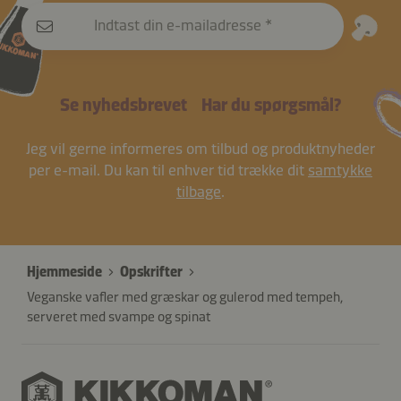
Indtast din e-mailadresse
Se nyhedsbrevet
Har du spørgsmål?
Jeg vil gerne informeres om tilbud og produktnyheder
per e-mail. Du kan til enhver tid trække dit
samtykke
tilbage
.
Hjemmeside
Opskrifter
Veganske vafler med græskar og gulerod med tempeh,
serveret med svampe og spinat