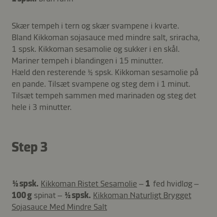
Skær tempeh i tern og skær svampene i kvarte.
Bland Kikkoman sojasauce med mindre salt, sriracha,
1 spsk. Kikkoman sesamolie og sukker i en skål.
Mariner tempeh i blandingen i 15 minutter.
Hæld den resterende ½ spsk. Kikkoman sesamolie på
en pande. Tilsæt svampene og steg dem i 1 minut.
Tilsæt tempeh sammen med marinaden og steg det
hele i 3 minutter.
Step 3
½ spsk.
Kikkoman Ristet Sesamolie
–
1
fed hvidløg –
100 g
spinat –
½ spsk.
Kikkoman Naturligt Brygget
Sojasauce Med Mindre Salt