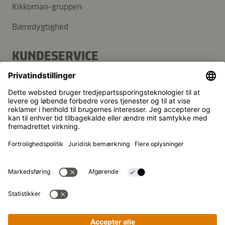
Kikkoman-gruppen
Bæredygtighed
KUNDESERVICE
FAQ
Kontakt
Nyhedsbrev
Kikkoman er et registreret varemærke tilhørende Kikkoman
Corporation i Japan.
© Kikkoman Trading Europe GmbH 2023 – 2026
Theodorstraße 180, 40472 Düsseldorf, Germany
Registreret ved byretten i Düsseldorf (Amtsgericht
Düsseldorf): HRB 35856
Privatindstillinger