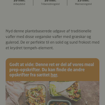
10 min.
10 min.
15 min.
Arbejdstid
Tilberedningstid
Marineringstid
Nyd denne plantebaserede udgave af traditionelle
vafler med disse veganske vafler med græskar og
gulerod. De er perfekte til en solid og sund frokost med
et krydret tempeh-element.
Godt at vide: Denne ret er del af vores meal
prep-opskrifter. Du kan finde de andre
opskrifter fra sættet
her
.