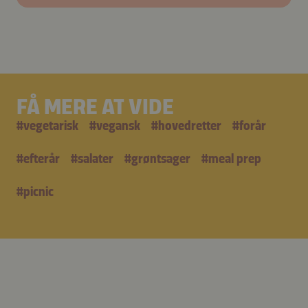
FÅ MERE AT VIDE
#
vegetarisk
#
vegansk
#
hovedretter
#
forår
#
efterår
#
salater
#
grøntsager
#
meal prep
#
picnic