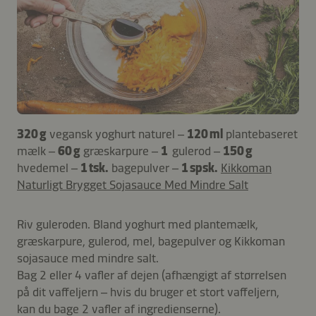
320 g
vegansk yoghurt naturel –
120 ml
plantebaseret
mælk –
60 g
græskarpure –
1
gulerod –
150 g
hvedemel –
1 tsk.
bagepulver –
1 spsk.
Kikkoman
Naturligt Brygget Sojasauce Med Mindre Salt
Riv guleroden. Bland yoghurt med plantemælk,
græskarpure, gulerod, mel, bagepulver og Kikkoman
sojasauce med mindre salt.
Bag 2 eller 4 vafler af dejen (afhængigt af størrelsen
på dit vaffeljern – hvis du bruger et stort vaffeljern,
kan du bage 2 vafler af ingredienserne).