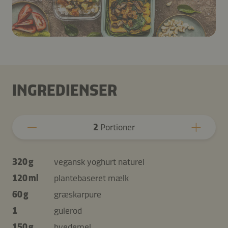
INGREDIENSER
2
Portioner
320 g
vegansk yoghurt naturel
120 ml
plantebaseret mælk
60 g
græskarpure
1
gulerod
150 g
hvedemel