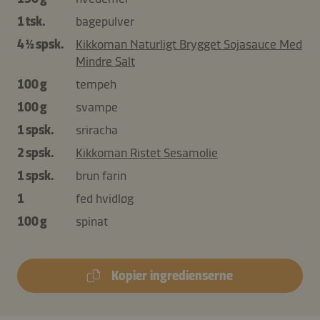
1 tsk.
bagepulver
4 ½ spsk.
Kikkoman Naturligt Brygget Sojasauce Med
Mindre Salt
100 g
tempeh
100 g
svampe
1 spsk.
sriracha
2 spsk.
Kikkoman Ristet Sesamolie
1 spsk.
brun farin
1
fed hvidløg
100 g
spinat
Kopier ingredienserne