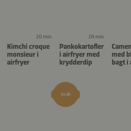
20 min.
20 min.
Kimchi croque
Pankokartofler
Camem
monsieur i
i airfryer med
med b
airfryer
krydderdip
bagt i 
Se alt