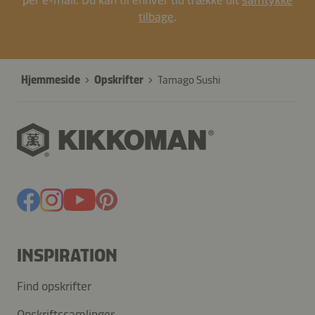
per e-mail. Du kan til enhver tid trække dit
samtykke
tilbage
.
Hjemmeside
Opskrifter
Tamago Sushi
INSPIRATION
Find opskrifter
Opskriftssamlinger