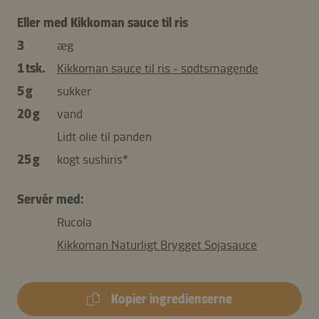
Eller med Kikkoman sauce til ris
3
æg
1 tsk.
Kikkoman sauce til ris - sødtsmagende
5 g
sukker
20 g
vand
Lidt olie til panden
25 g
kogt sushiris*
Servér med:
Rucola
Kikkoman Naturligt Brygget Sojasauce
Kopier ingredienserne