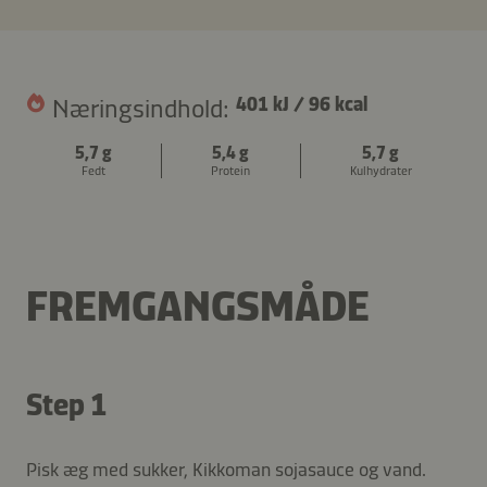
Næringsindhold:
401 kJ
/
96 kcal
5,7 g
5,4 g
5,7 g
Fedt
Protein
Kulhydrater
FREMGANGSMÅDE
Step 1
Pisk æg med sukker, Kikkoman sojasauce og vand.