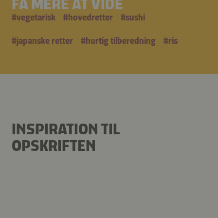
FÅ MERE AT VIDE
#
vegetarisk
#
hovedretter
#
sushi
#
japanske retter
#
hurtig tilberedning
#
ris
INSPIRATION TIL
OPSKRIFTEN