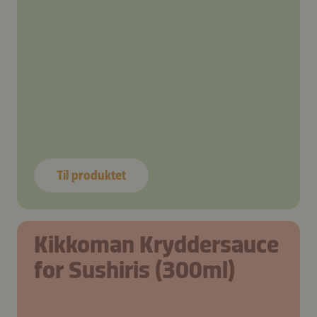
Til produktet
Kikkoman Kryddersauce
for Sushiris (300ml)