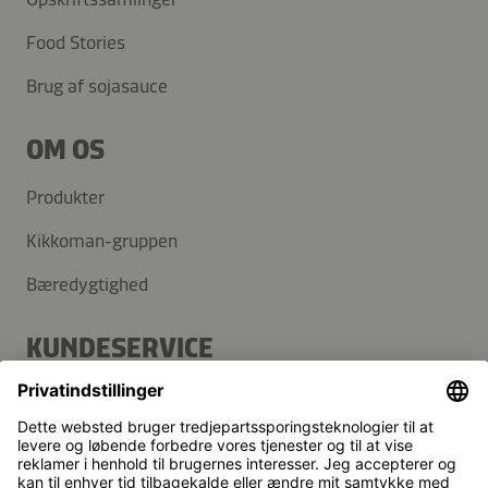
Food Stories
Brug af sojasauce
OM OS
Produkter
Kikkoman-gruppen
Bæredygtighed
KUNDESERVICE
FAQ
Kontakt
Nyhedsbrev