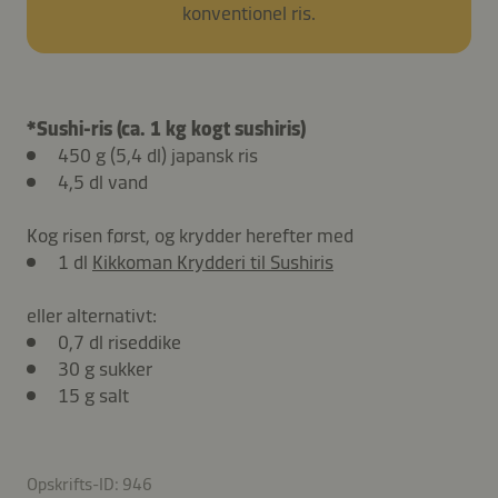
konventionel ris.
*Sushi-ris (ca. 1 kg kogt sushiris)
450 g (5,4 dl) japansk ris
4,5 dl vand
Kog risen først, og krydder herefter med
1 dl
Kikkoman Krydderi til Sushiris
eller alternativt:
0,7 dl riseddike
30 g sukker
15 g salt
Opskrifts-ID: 946