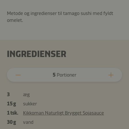
Metode og ingredienser til tamago sushi med fyldt
omelet.
INGREDIENSER
5
Portioner
3
æg
15 g
sukker
1 tsk.
Kikkoman Naturligt Brygget Sojasauce
30 g
vand