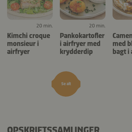
20 min.
20 min.
Kimchi croque
Pankokartofler
Camem
monsieur i
i airfryer med
med b
airfryer
krydderdip
bagt i 
Se alt
OPSKRIFTSSAMLINGER