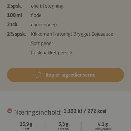
2 spsk.
olie til stegning
100 ml
fløde
2 tsk.
dijonsennep
2 ½ spsk.
Kikkoman Naturligt Brygget Sojasauce
Sort peber
Frisk hakket persille
Kopier ingredienserne
Næringsindhold:
1.132 kJ
/
272 kcal
25,9 g
5,3 g
4,1 g
Fedt
Protein
Kulhydrater