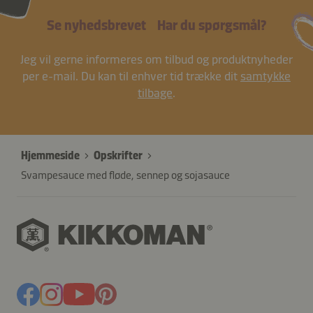
Se nyhedsbrevet
Har du spørgsmål?
Jeg vil gerne informeres om tilbud og produktnyheder
per e-mail. Du kan til enhver tid trække dit
samtykke
tilbage
.
Hjemmeside
Opskrifter
Svampesauce med fløde, sennep og sojasauce