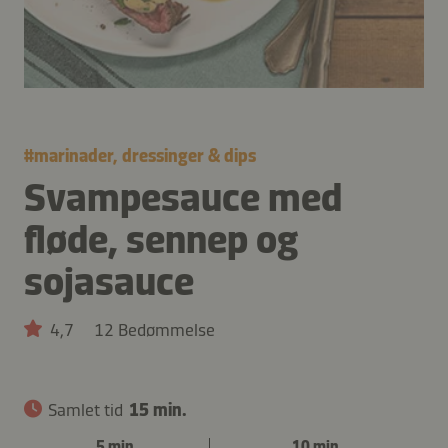
#
marinader, dressinger & dips
Svampesauce med
fløde, sennep og
sojasauce
4,7
12 Bedømmelse
Samlet tid
15 min.
5 min.
10 min.