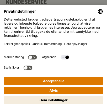
KUNDESERVICE
FAQ
Kontakt
Nyhedsbrev
Kikkoman er et registreret varemærke tilhørende Kikkoman
Corporation i Japan.
© Kikkoman Trading Europe GmbH 2023 – 2026
Theodorstraße 180, 40472 Düsseldorf, Germany
Registreret ved byretten i Düsseldorf (Amtsgericht
Düsseldorf): HRB 35856
Privatindstillinger
Juridisk tekst
Privatlivspolitik
Nem madlavning trin for trin! Tryk
for at begynde!