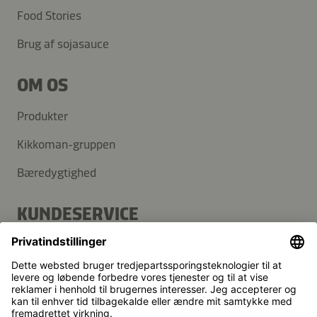
Food Stories
Brug af sojasauce
OM OS
Produkter
Kikkoman-gruppen
Bæredygtighed
KUNDESERVICE
FAQ
Kontakt
Nyhedsbrev