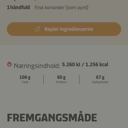
1 håndfuld
frisk koriander (som pynt)
Kopier ingredienserne
Næringsindhold:
5.260 kJ
/
1.256 kcal
106 g
60 g
67 g
Fedt
Protein
Kulhydrater
FREMGANGSMÅDE