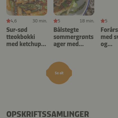
4,6
30 min.
5
18 min.
5
Sur-sød
Bålstegte
Forårs
tteokbokki
sommergrønts
med s
med ketchup-
ager med
og
kimchisauce
bagna cauda
vietn
dip
Se alt
OPSKRIFTSSAMLINGER