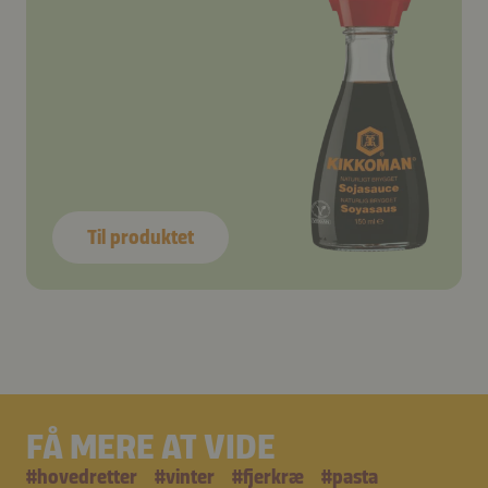
Til produktet
FÅ MERE AT VIDE
#
hovedretter
#
vinter
#
fjerkræ
#
pasta