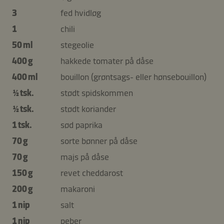
3
fed hvidløg
1
chili
50 ml
stegeolie
400 g
hakkede tomater på dåse
400 ml
bouillon (grøntsags- eller hønsebouillon)
½ tsk.
stødt spidskommen
½ tsk.
stødt koriander
1 tsk.
sød paprika
70 g
sorte bønner på dåse
70 g
majs på dåse
150 g
revet cheddarost
200 g
makaroni
1 nip
salt
1 nip
peber