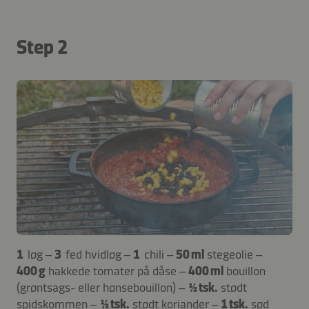
Step 2
1
løg –
3
fed hvidløg –
1
chili –
50 ml
stegeolie –
400 g
hakkede tomater på dåse –
400 ml
bouillon
(grøntsags- eller hønsebouillon) –
½ tsk.
stødt
spidskommen –
½ tsk.
stødt koriander –
1 tsk.
sød