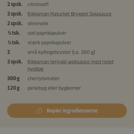
2 spsk.
citronsaft
2 spsk.
Kikkoman Naturligt Brygget Sojasauce
2 spsk.
olivenolie
⅓ tsk.
sød paprikapulver
⅓ tsk.
stærk paprikapulver
2
små kyllingebryster (ca. 360 g)
2 spsk.
Kikkoman teriyaki woksauce med ristet
hvidløg
300 g
cherrytomater
120 g
perlebyg eller bygkerner
Kopier ingredienserne