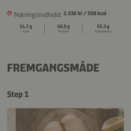
Næringsindhold:
2.336 kJ
/
558 kcal
14,7 g
49,9 g
55,3 g
Fedt
Protein
Kulhydrater
FREMGANGSMÅDE
Step 1