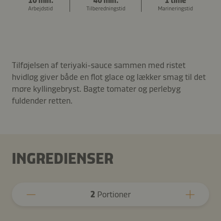
10 min.
40 min.
1 time
Arbejdstid
Tilberedningstid
Marineringstid
Tilføjelsen af teriyaki-sauce sammen med ristet
hvidløg giver både en flot glace og lækker smag til det
møre kyllingebryst. Bagte tomater og perlebyg
fuldender retten.
INGREDIENSER
2
Portioner