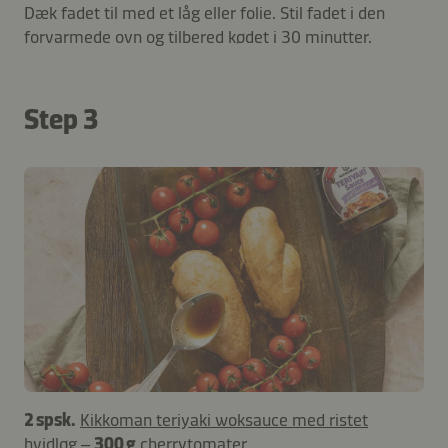
Dæk fadet til med et låg eller folie. Stil fadet i den
forvarmede ovn og tilbered kødet i 30 minutter.
Step 3
2 spsk.
Kikkoman teriyaki woksauce med ristet
hvidløg
–
300 g
cherrytomater