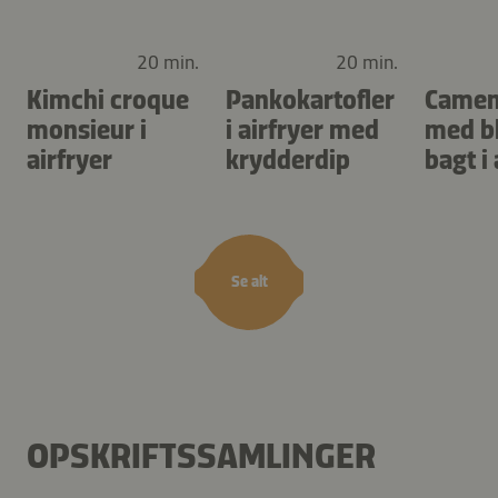
20 min.
20 min.
Kimchi croque
Pankokartofler
Camem
monsieur i
i airfryer med
med b
airfryer
krydderdip
bagt i 
Se alt
OPSKRIFTSSAMLINGER