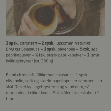
2 spsk.
citronsaft –
2 spsk.
Kikkoman Naturligt
Brygget Sojasauce
–
1 spsk.
olivenolie –
⅓ tsk.
sød
paprikapulver –
⅓ tsk.
stærk paprikapulver –
2
små
kyllingebryster (ca. 360 g)
Bland citronsaft, Kikkoman sojasauce, 1 spsk.
olivenolie, sødt og stærkt paprikapulver sammen i en
skål. Tilsæt kyllingebrysterne og vend dem, så
marinaden dækker kødet. Stil skålen i køleskabet i 1
time.