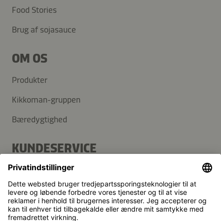
Food Stories
Brug af sojasauce
OM OS
Produkter
Kikkoman-gruppen
Bæredygtighed
KUNDESERVICE
FAQ
Kontakt
Nyhedsbrev