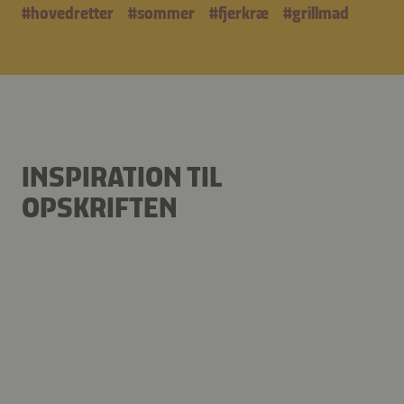
#
hovedretter
#
sommer
#
fjerkræ
#
grillmad
INSPIRATION TIL
OPSKRIFTEN