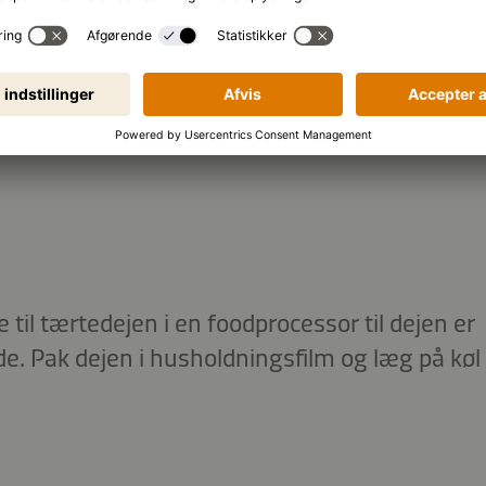
GANGSMÅDE
 til tærtedejen i en foodprocessor til dejen er
ak dejen i husholdningsfilm og læg på køl i