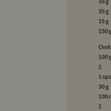
35 g
35 g
15 g
150 
Chok
100 
2
1 sps
30 g
100 
1