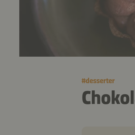
#
desserter
Choko