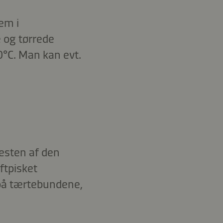
em i
 og tørrede
0°C. Man kan evt.
resten af den
ftpisket
på tærtebundene,