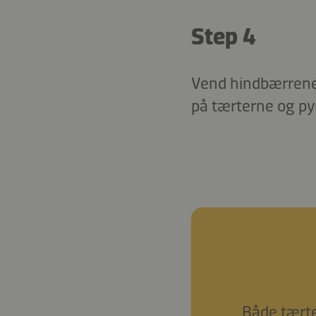
Step 4
Vend hindbærrene
på tærterne og py
Både tærte