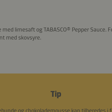
 med limesaft og TABASCO® Pepper Sauce. F
nt med skovsyre.
Tip
bunde og chokolademousse kan tilberedes i f