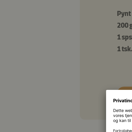
Pynt
200 
1 sps
1 tsk