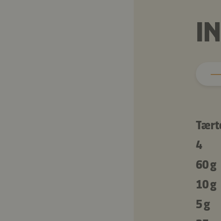
I
Tært
4
60 g
10 g
5 g