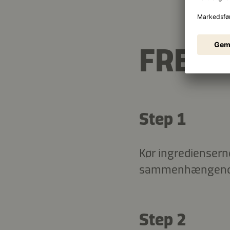
FREM
Step 1
Kør ingredienserne
sammenhængende. P
Step 2