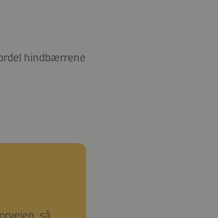
ordel hindbærrene
orvejen, så