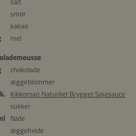
salt
smør
kakao
g
mel
olademousse
g
chokolade
æggeblommer
k.
Kikkoman Naturligt Brygget Sojasauce
sukker
ml
fløde
æggehvide