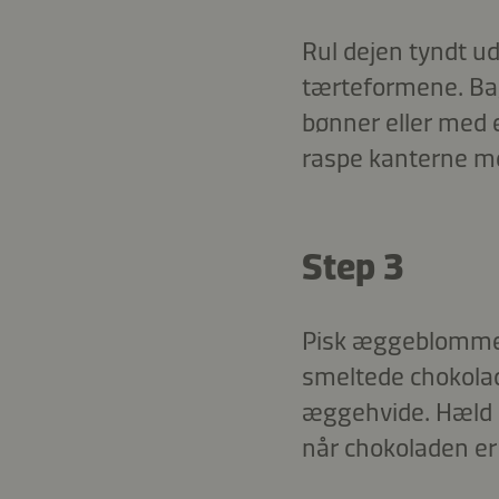
Rul dejen tyndt ud
tærteformene. Bag
bønner eller med 
raspe kanterne med
Step 3
Pisk æggeblommer, 
smeltede chokolade 
æggehvide. Hæld 
når chokoladen er 