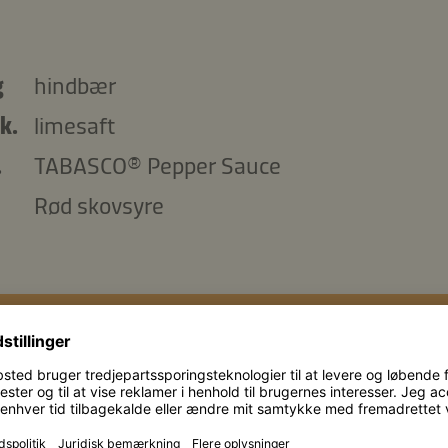
g
hindbær
k.
limesaft
.
TABASCO® Pepper Sauce
Rød skovsyre
Kopier ingredienserne