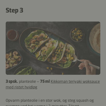
Step 3
3 spsk.
planteolie –
75 ml
Kikkoman teriyaki woksauce
med ristet hvidløg
Opvarm planteolie i en stor wok, og steg squash og
svampe ved høj varme i 2 minutter. Tilsæt