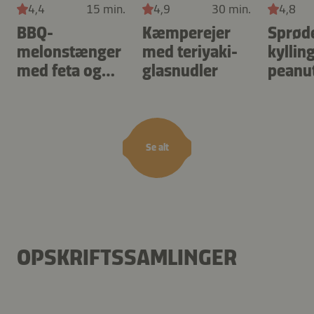
4,4
15 min.
4,9
30 min.
4,8
BBQ-
Kæmperejer
Sprød
melonstænger
med teriyaki-
kylling
med feta og
glasnudler
peanu
mynte
Se alt
OPSKRIFTSSAMLINGER