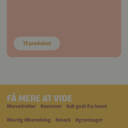
Til produktet
FÅ MERE AT VIDE
#
hovedretter
#
sommer
#
alt godt fra havet
#
hurtig tilberedning
#
snack
#
grøntsager