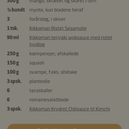
300 g
mango, skrællet og skåret i tern
½ bundt
mynte, kun bladene heraf
3
forårsløg, i skiver
1 tsk.
Kikkoman Ristet Sesamolie
90 ml
Kikkoman teriyaki woksauce med ristet
hvidløg
250 g
kæmperejer, afskallede
150 g
squash
100 g
svampe, f.eks. shiitake
3 spsk.
planteolie
6
tacoskaller
6
romainesalatblade
3 spsk.
Kikkoman Krydret Chilisauce til Kimchi