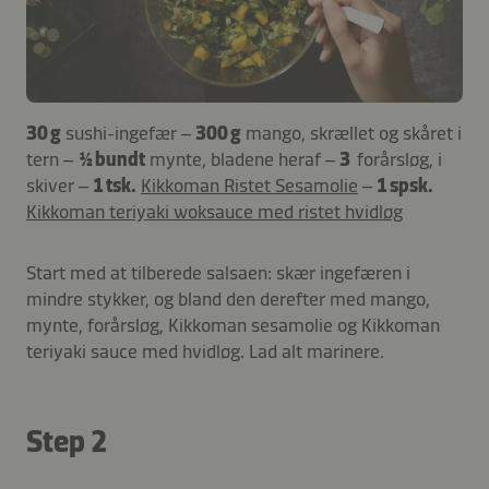
30 g
sushi-ingefær –
300 g
mango, skrællet og skåret i
tern –
½ bundt
mynte, bladene heraf –
3
forårsløg, i
skiver –
1 tsk.
Kikkoman Ristet Sesamolie
–
1 spsk.
Kikkoman teriyaki woksauce med ristet hvidløg
Start med at tilberede salsaen: skær ingefæren i
mindre stykker, og bland den derefter med mango,
mynte, forårsløg, Kikkoman sesamolie og Kikkoman
teriyaki sauce med hvidløg. Lad alt marinere.
Step 2