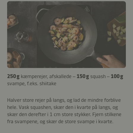
250 g
kæmperejer, afskallede –
150 g
squash –
100 g
svampe, f.eks. shiitake
Halver store rejer på langs, og lad de mindre forblive
hele. Vask squashen, skær den i kvarte på langs, og
skær den derefter i 1 cm store stykker. Fjern stilkene
fra svampene, og skær de store svampe i kvarte.