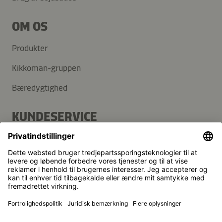
OM OS
Produkter
Kikkoman-gruppen
Bæredygtighed
KUNDESERVICE
FAQ
Kontakt
Nyhedsbrev
Kikkoman er et registreret varemærke tilhørende Kikkoman