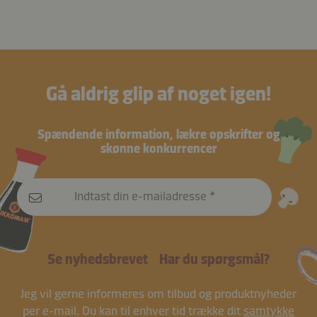
Gå aldrig glip af noget igen!
Spændende information, lækre opskrifter og
skønne konkurrencer
Indtast din e-mailadresse
Se nyhedsbrevet
Har du spørgsmål?
Jeg vil gerne informeres om tilbud og produktnyheder
per e-mail. Du kan til enhver tid trække dit
samtykke