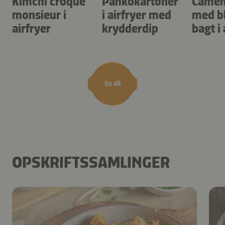
Kimchi croque
Pankokartofler
Camem
monsieur i
i airfryer med
med b
airfryer
krydderdip
bagt i 
Se alt
OPSKRIFTSSAMLINGER