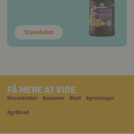
Til produktet
FÅ MERE AT VIDE
#
hovedretter
#
sommer
#
kød
#
grøntsager
#
grillmad