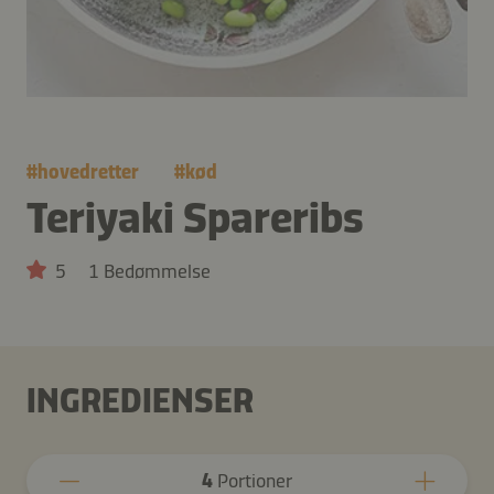
#
hovedretter
#
kød
Teriyaki Spareribs
5
1 Bedømmelse
INGREDIENSER
4
Portioner