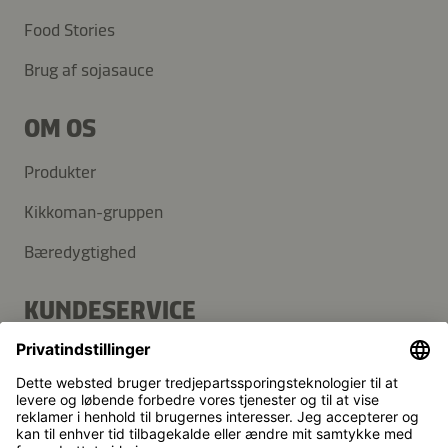
Food Stories
Brug af sojasauce
OM OS
Produkter
Kikkoman-gruppen
Bæredygtighed
KUNDESERVICE
FAQ
Kontakt
Nyhedsbrev