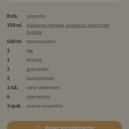
8 stk.
spareribs
250 ml
Kikkoman teriyaki woksauce med ristet
hvidløg
400 ml
hønsebouillon
2
løg
1
hvidløg
2
gulerødder
2
laurbærblade
1 tsk.
sorte peberkorn
4
stjerneanis
2 spsk.
ristede sesamfrø
Kopier ingredienserne