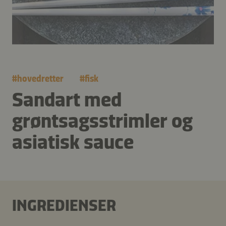
#
hovedretter
#
fisk
Sandart med
grøntsagsstrimler og
asiatisk sauce
INGREDIENSER