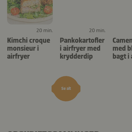
20 min.
20 min.
Kimchi croque
Pankokartofler
Camem
monsieur i
i airfryer med
med b
airfryer
krydderdip
bagt i 
Se alt