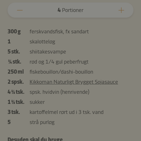
4
Portioner
300 g
ferskvandsfisk, fx sandart
1
skalotteløg
5 stk.
shiitakesvampe
¼ stk.
rød og 1/4 gul peberfrugt
250 ml
fiskebouillon/dashi-bouillon
2 spsk.
Kikkoman Naturligt Brygget Sojasauce
4 ½ tsk.
spsk. hvidvin (henrivende)
1 ½ tsk.
sukker
3 tsk.
kartoffelmel rørt ud i 3 tsk. vand
5
strå purløg
Desuden skal du bruge