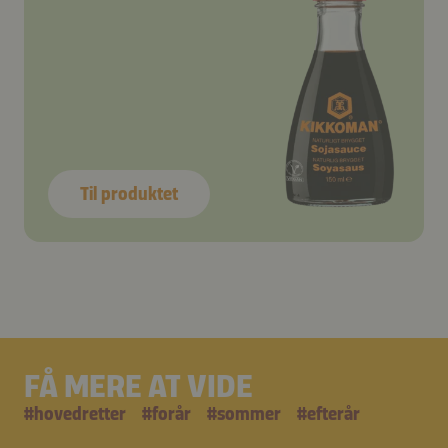
Til produktet
FÅ MERE AT VIDE
#
hovedretter
#
forår
#
sommer
#
efterår