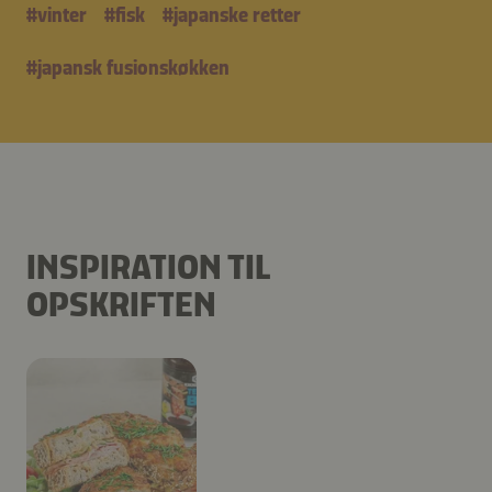
#
vinter
#
fisk
#
japanske retter
#
japansk fusionskøkken
INSPIRATION TIL
OPSKRIFTEN