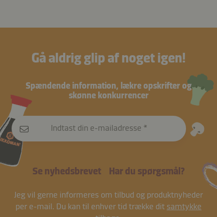
Gå aldrig glip af noget igen!
Spændende information, lækre opskrifter og
skønne konkurrencer
Indtast din e-mailadresse
Se nyhedsbrevet
Har du spørgsmål?
Jeg vil gerne informeres om tilbud og produktnyheder
per e-mail. Du kan til enhver tid trække dit
samtykke