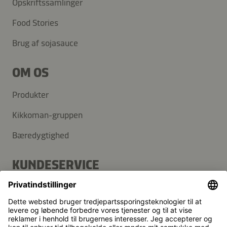
Opskriftssamlinger
Food Stories
Brug af sojasauce
OM OS
Produkter
Kikkoman-gruppen
Bæredygtighed
KUNDESERVICE
FAQ
Kontakt