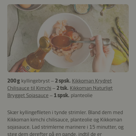
200 g
kyllingebryst –
2 spsk.
Kikkoman Krydret
Chilisauce til Kimchi
–
2 tsk.
Kikkoman Naturligt
Brygget Sojasauce
–
1 spsk.
planteolie
Skær kyllingefileten i tynde strimler. Bland dem med
Kikkoman kimchi chilisauce, planteolie og Kikkoman
sojasauce. Lad strimlerne marinere i 15 minutter, og
steg dem derefter på en pande, indtil de er