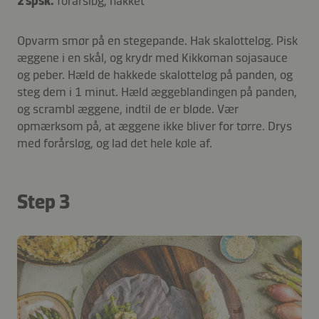
2 spsk.
forårsløg, hakket
Opvarm smør på en stegepande. Hak skalotteløg. Pisk
æggene i en skål, og krydr med Kikkoman sojasauce
og peber. Hæld de hakkede skalotteløg på panden, og
steg dem i 1 minut. Hæld æggeblandingen på panden,
og scrambl æggene, indtil de er bløde. Vær
opmærksom på, at æggene ikke bliver for tørre. Drys
med forårsløg, og lad det hele køle af.
Step 3