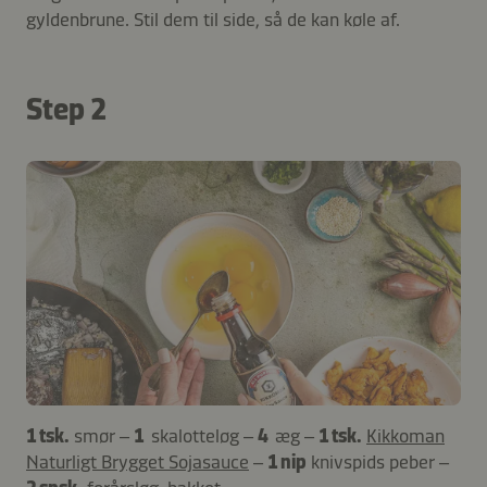
gyldenbrune. Stil dem til side, så de kan køle af.
Step 2
1 tsk.
smør –
1
skalotteløg –
4
æg –
1 tsk.
Kikkoman
Naturligt Brygget Sojasauce
–
1 nip
knivspids peber –