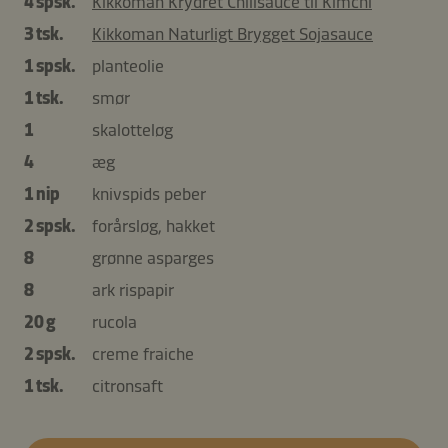
4 spsk.
Kikkoman Krydret Chilisauce til Kimchi
3 tsk.
Kikkoman Naturligt Brygget Sojasauce
1 spsk.
planteolie
1 tsk.
smør
1
skalotteløg
4
æg
1 nip
knivspids peber
2 spsk.
forårsløg, hakket
8
grønne asparges
8
ark rispapir
20 g
rucola
2 spsk.
creme fraiche
1 tsk.
citronsaft