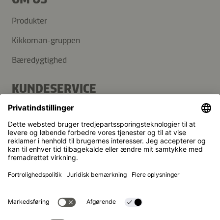
Produkter
Kikkoman-gruppen
Bæredygtighed
KUNDESERVICE
FAQ
Kontakt
Nyhedsbrev
Kikkoman er et registreret varemærke tilhørende Kikkoman
Corporation i Japan.
© Kikkoman Trading Europe GmbH 2023 – 2026
Theodorstraße 180, 40472 Düsseldorf, Germany