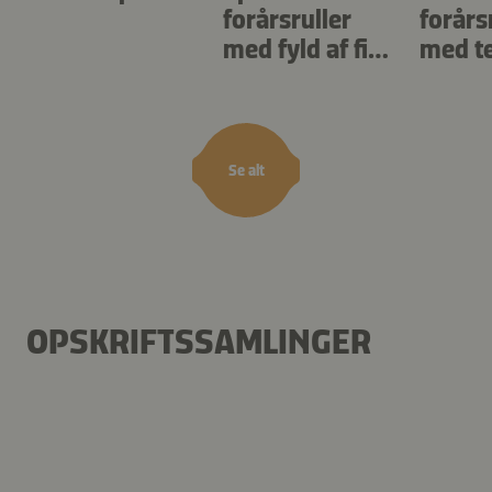
forårsruller
forårs
med fyld af fisk
med te
og skaldyr
auber
Se alt
OPSKRIFTSSAMLINGER