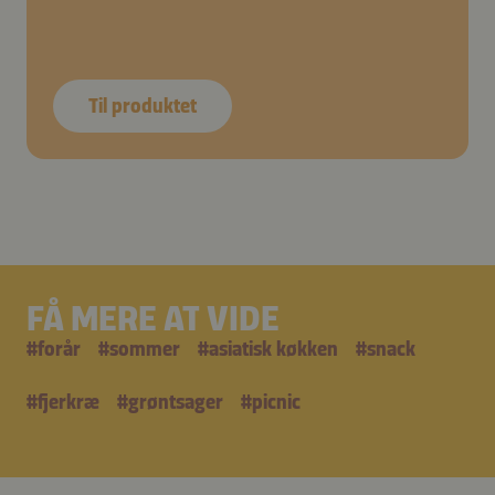
Til produktet
FÅ MERE AT VIDE
#
forår
#
sommer
#
asiatisk køkken
#
snack
#
fjerkræ
#
grøntsager
#
picnic