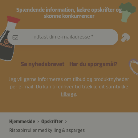
Spændende information, lækre opskrifter og
skønne konkurrencer
Indtast din e-mailadresse
Se nyhedsbrevet
Har du spørgsmål?
Jeg vil gerne informeres om tilbud og produktnyheder
per e-mail. Du kan til enhver tid trække dit
samtykke
tilbage
.
Hjemmeside
Opskrifter
Rispapirruller med kylling & asparges