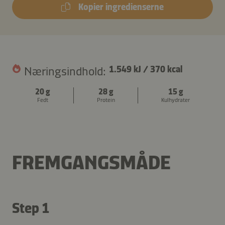
Kopier ingredienserne
Næringsindhold:
1.549 kJ
/
370 kcal
20 g
28 g
15 g
Fedt
Protein
Kulhydrater
FREMGANGSMÅDE
Step 1