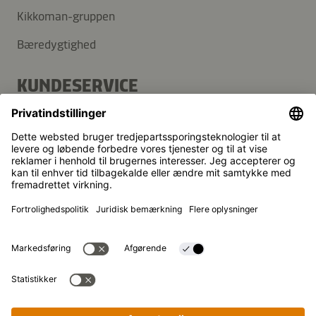
Kikkoman-gruppen
Bæredygtighed
KUNDESERVICE
FAQ
Kontakt
Nyhedsbrev
Kikkoman er et registreret varemærke tilhørende Kikkoman
Corporation i Japan.
© Kikkoman Trading Europe GmbH 2023 – 2026
Theodorstraße 180, 40472 Düsseldorf, Germany
Registreret ved byretten i Düsseldorf (Amtsgericht
Düsseldorf): HRB 35856