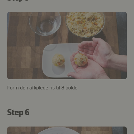
Form den afkølede ris til 8 bolde.
Step 6