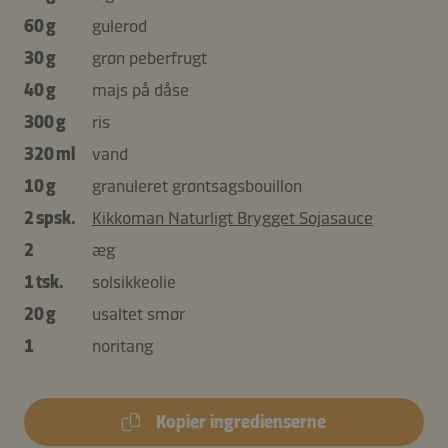
60 g
gulerod
30 g
grøn peberfrugt
40 g
majs på dåse
300 g
ris
320 ml
vand
10 g
granuleret grøntsagsbouillon
2 spsk.
Kikkoman Naturligt Brygget Sojasauce
2
æg
1 tsk.
solsikkeolie
20 g
usaltet smør
1
noritang
Kopier ingredienserne