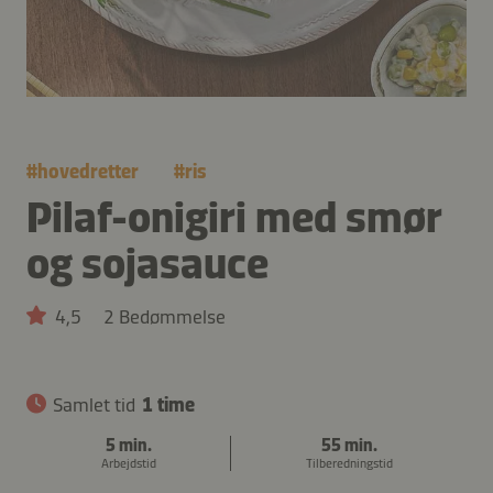
#
hovedretter
#
ris
Pilaf-onigiri med smør
og sojasauce
4,5
2 Bedømmelse
Samlet tid
1 time
5 min.
55 min.
Arbejdstid
Tilberedningstid