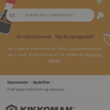
Indtast din e-mailadresse
Se nyhedsbrevet
Har du spørgsmål?
Jeg vil gerne informeres om tilbud og produktnyheder
per e-mail. Du kan til enhver tid trække dit
samtykke
tilbage
.
Hjemmeside
Opskrifter
Pilaf-onigiri med smør og sojasauce