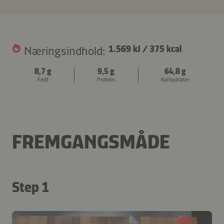
Næringsindhold:
1.569 kJ
/
375 kcal
8,7 g
9,5 g
64,8 g
Fedt
Protein
Kulhydrater
FREMGANGSMÅDE
Step 1