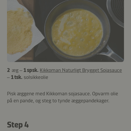
2
æg –
1 spsk.
Kikkoman Naturligt Brygget Sojasauce
–
1 tsk.
solsikkeolie
Pisk æggene med Kikkoman sojasauce. Opvarm olie
på en pande, og steg to tynde æggepandekager.
Step 4