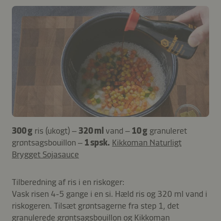
300 g
ris (ukogt) –
320 ml
vand –
10 g
granuleret
grøntsagsbouillon –
1 spsk.
Kikkoman Naturligt
Brygget Sojasauce
Tilberedning af ris i en riskoger:
Vask risen 4-5 gange i en si. Hæld ris og 320 ml vand i
riskogeren. Tilsæt grøntsagerne fra step 1, det
granulerede grøntsagsbouillon og Kikkoman