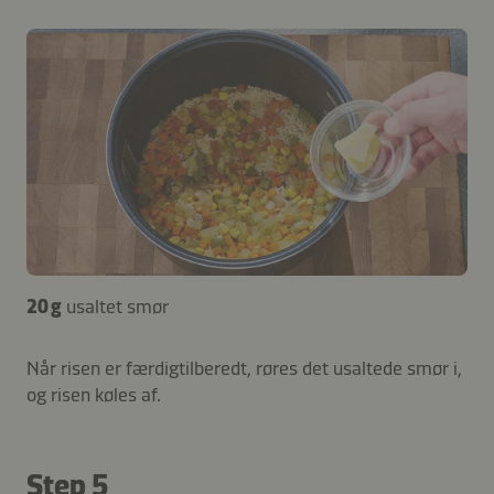
20 g
usaltet smør
Når risen er færdigtilberedt, røres det usaltede smør i,
og risen køles af.
Step 5