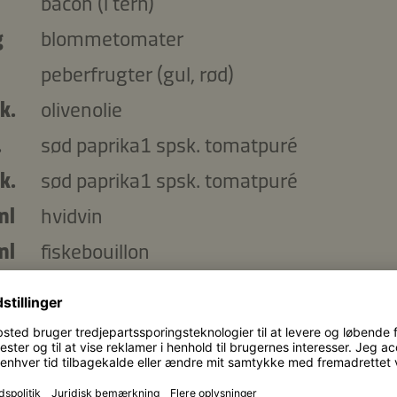
bacon (i tern)
g
blommetomater
peberfrugter (gul, rød)
k.
olivenolie
.
sød paprika1 spsk. tomatpuré
k.
sød paprika1 spsk. tomatpuré
ml
hvidvin
ml
fiskebouillon
laurbærblade
k.
Kikkoman Naturligt Brygget Sojasauce
sukker
timiankviste