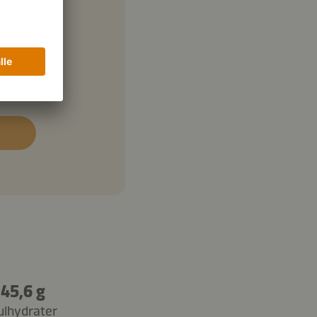
45,6 g
ulhydrater