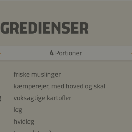
NGREDIENSER
4
Portioner
friske muslinger
kæmperejer, med hoved og skal
g
voksagtige kartofler
løg
hvidløg