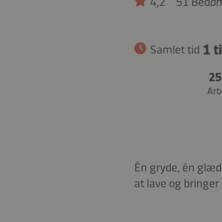
4,2
51 Bedø
1 t
Samlet tid
25
Arb
Én gryde, én glæd
at lave og bringer