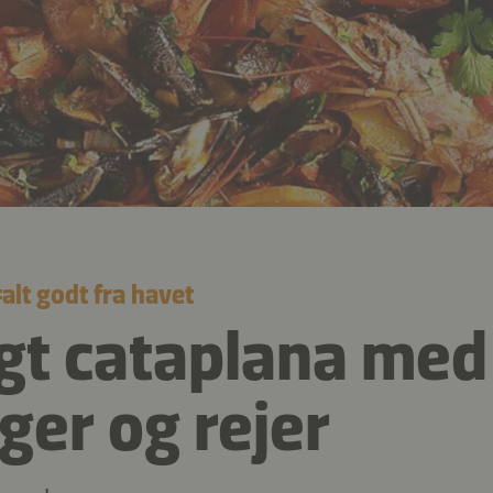
#
alt godt fra havet
t cataplana med
ger og rejer