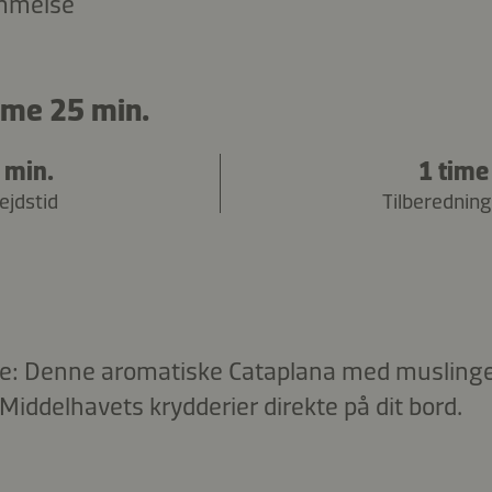
mmelse
ime 25 min.
 min.
1 time
ejdstid
Tilberedning
e: Denne aromatiske Cataplana med muslinger
 Middelhavets krydderier direkte på dit bord.