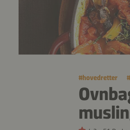
#
hovedretter
Ovnbag
muslin