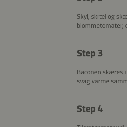
Skyl, skræl og skæ
blommetomater, o
Step 3
Baconen skæres i g
svag varme samme
Step 4