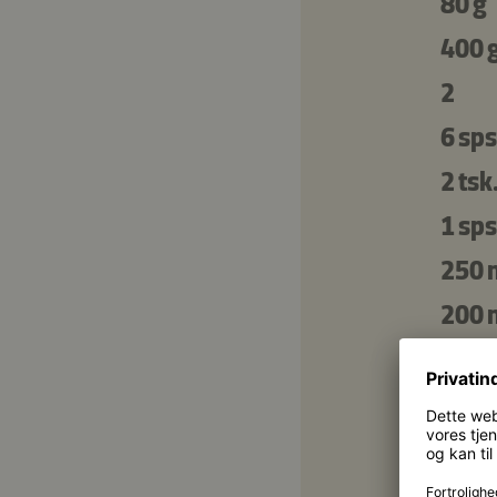
80 g
400 
2
6 sps
2 tsk
1 sps
250 
200 
2
4 sps
1 nip
3