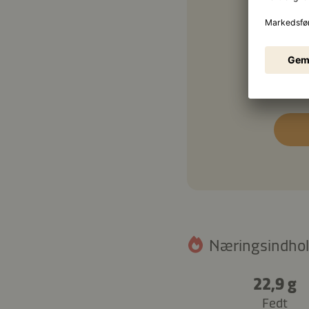
½ bu
2 sps
Næringsindhol
22,9 g
Fedt