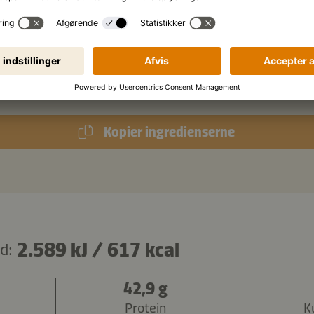
ndt
friske korianderblade
k.
bredbladet persille
Kopier ingredienserne
2.589 kJ
/
617 kcal
d:
42,9 g
Protein
K