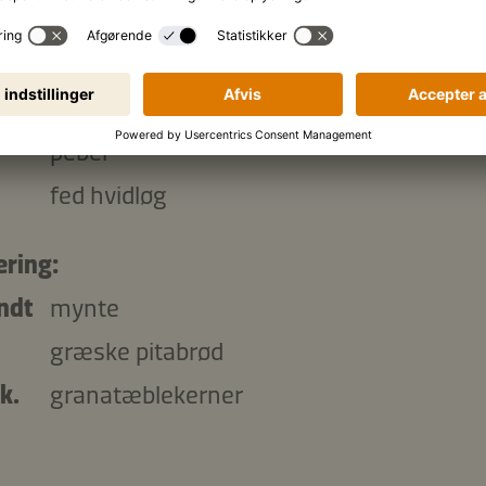
k.
græsk yoghurt
k.
Kikkoman Ponzu - en blanding af sojasau
eddike og citronaroma
peber
fed hvidløg
ering:
ndt
mynte
græske pitabrød
k.
granatæblekerner