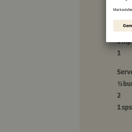
3 sps
2 sps
1 nip
1
Serv
½ bu
2
1 sps