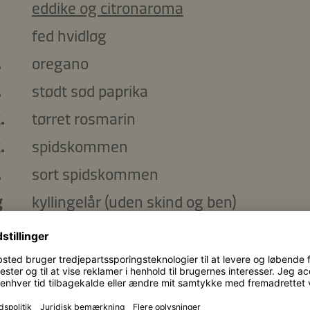
eddike og citronaroma
fed hvidløg
.
oregano
.
stødt sød paprika
.
tørret rosmarin
.
spidskommen
.
sort spidskommen
g
kyllingelår (uden skind og ben)
ikisauce:
stor grøn agurk
k.
mayonnaise