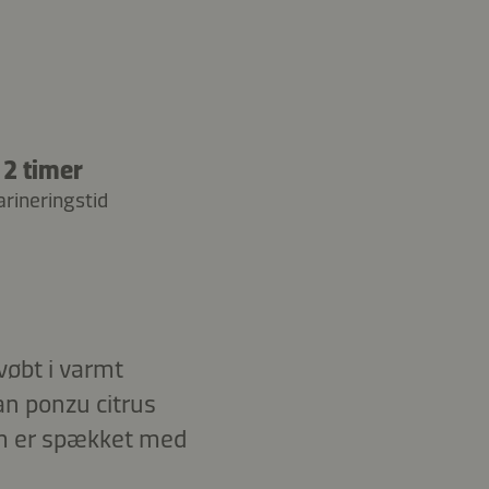
2 timer
rineringstid
øbt i varmt
an ponzu citrus
om er spækket med