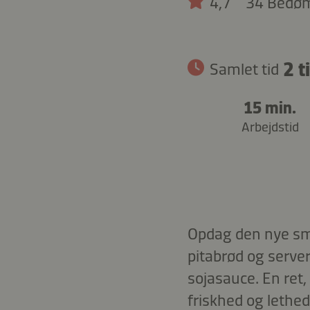
4,7
34 Bedø
2 t
Samlet tid
15 min.
Arbejdstid
Opdag den nye sma
pitabrød og server
sojasauce. En ret
friskhed og lethed