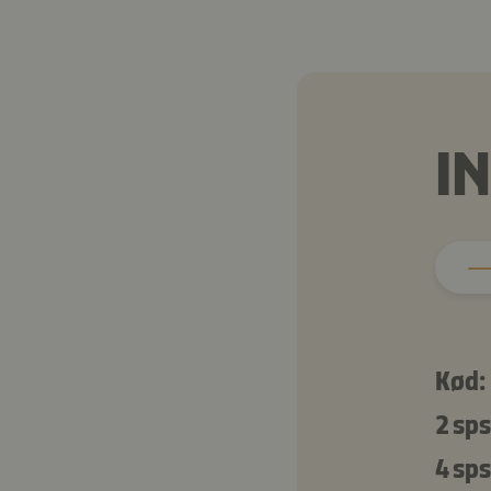
I
Kød:
2 sps
4 sps