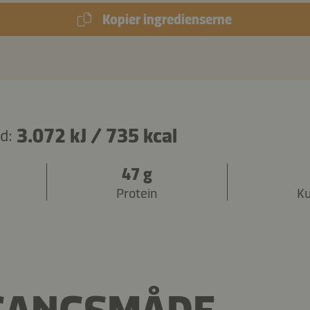
Kopier ingredienserne
3.072 kJ
/
735 kcal
d:
47 g
Protein
Ku