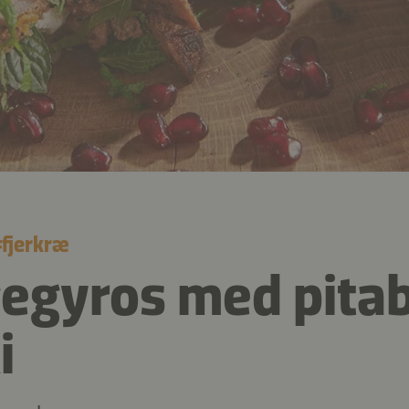
#
fjerkræ
gegyros med pita
i