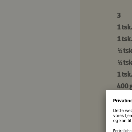
3
1 tsk
1 tsk
½ tsk
½ tsk
1 tsk
400 
Tzatz
1
3 sps