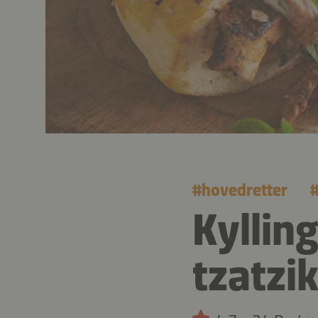
#
hovedretter
Kyllin
tzatzik