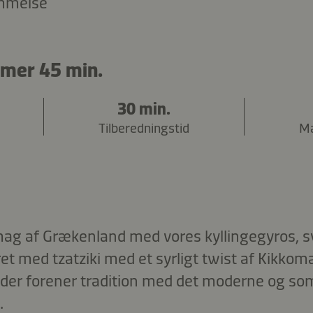
mmelse
imer 45 min.
30 min.
Tilberedningstid
Ma
g af Grækenland med vores kyllingegyros, sv
et med tzatziki med et syrligt twist af Kikkom
, der forener tradition med det moderne og s
.