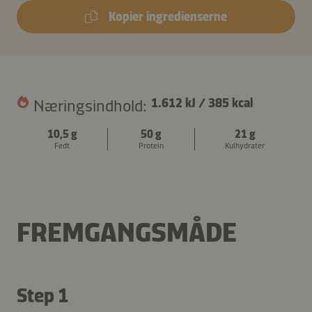
Kopier ingredienserne
Næringsindhold:
1.612 kJ
/
385 kcal
10,5 g
50 g
21 g
Fedt
Protein
Kulhydrater
FREMGANGSMÅDE
Step 1