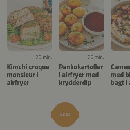
20 min.
20 min.
Kimchi croque
Pankokartofler
Camem
monsieur i
i airfryer med
med b
airfryer
krydderdip
bagt i 
Se alt