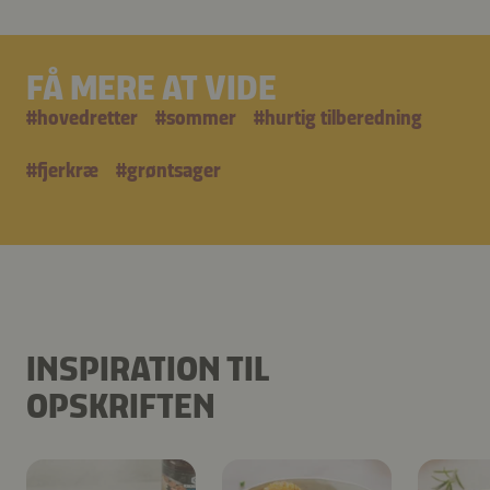
FÅ MERE AT VIDE
#
hovedretter
#
sommer
#
hurtig tilberedning
#
fjerkræ
#
grøntsager
INSPIRATION TIL
OPSKRIFTEN