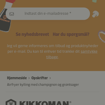
Indtast din e-mailadresse
Se nyhedsbrevet
Har du spørgsmål?
Jeg vil gerne informeres om tilbud og produktnyheder
per e-mail. Du kan til enhver tid trække dit
samtykke
tilbage
.
Hjemmeside
Opskrifter
Airfryer kylling med champignon og grøntsager