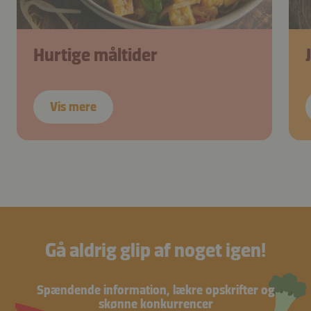
Hurtige måltider
Vis mere
Gå aldrig glip af noget igen!
Spændende information, lækre opskrifter og
skønne konkurrencer