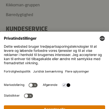
Kikkoman-gruppen
Bæredygtighed
KUNDESERVICE
FAQ
Kontakt
Nyhedsbrev
Kikkoman er et registreret varemærke tilhørende Kikkoman
Corporation i Japan.
© Kikkoman Trading Europe GmbH 2023 – 2026
Theodorstraße 180, 40472 Düsseldorf, Germany
Registreret ved byretten i Düsseldorf (Amtsgericht
Düsseldorf): HRB 35856
Privatindstillinger