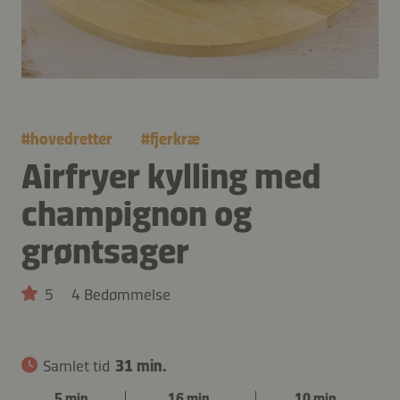
#
hovedretter
#
fjerkræ
Airfryer kylling med
champignon og
grøntsager
5
4 Bedømmelse
Samlet tid
31 min.
5 min.
16 min.
10 min.