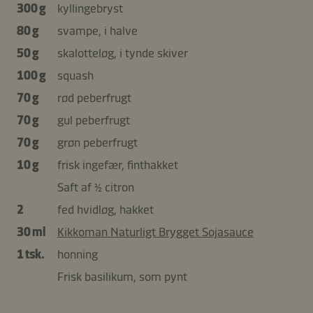
300 g
kyllingebryst
80 g
svampe, i halve
50 g
skalotteløg, i tynde skiver
100 g
squash
70 g
rød peberfrugt
70 g
gul peberfrugt
70 g
grøn peberfrugt
10 g
frisk ingefær, finthakket
Saft af ½ citron
2
fed hvidløg, hakket
30 ml
Kikkoman Naturligt Brygget Sojasauce
1 tsk.
honning
Frisk basilikum, som pynt