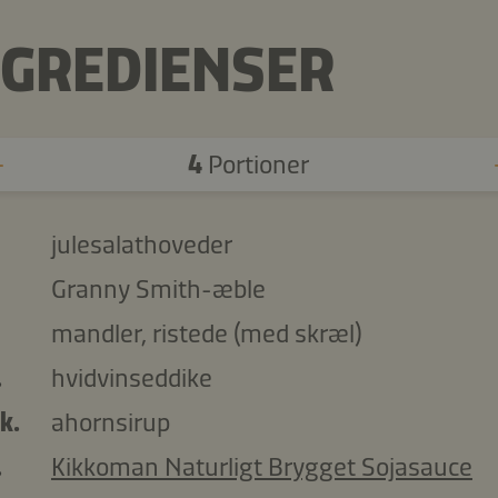
NGREDIENSER
4
Portioner
julesalathoveder
Granny Smith-æble
mandler, ristede (med skræl)
.
hvidvinseddike
k.
ahornsirup
.
Kikkoman Naturligt Brygget Sojasauce