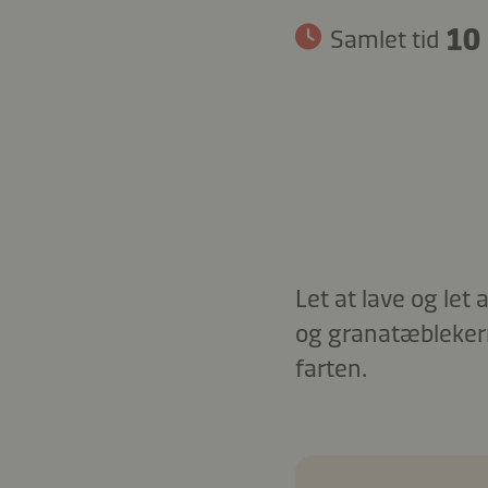
10 
Samlet tid
Let at lave og let
og granatæblekerne
farten.