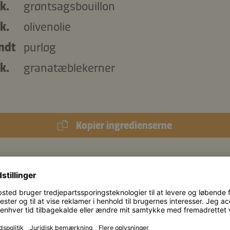
k.
grøntsagsbouillon
k.
olivenolie
ndt
purløg
k.
granatæblekerner
Kopier ingredienserne
654 kJ
/
229 kcal
d: