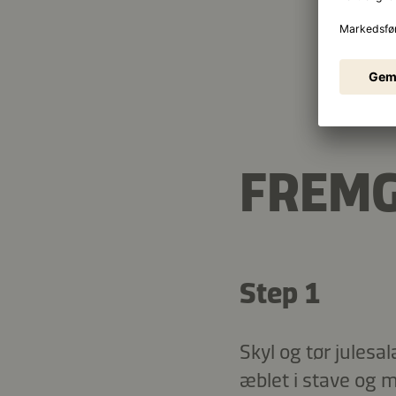
16,9 g
Fedt
FREM
Step 1
Skyl og tør julesa
æblet i stave og m