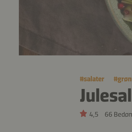
#
salater
#
grøn
Julesa
4,5
66 Bedø