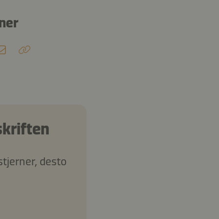
ner
kriften
 stjerner, desto