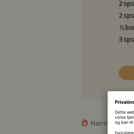
2 sps
2 sps
½ bu
3 sps
Næringsindhol