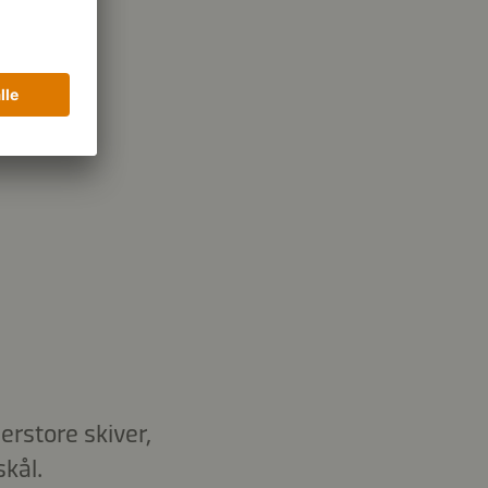
11,3 g
ulhydrater
erstore skiver,
kål.