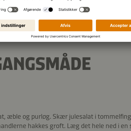
6,5 g
Protein
K
GANGSMÅDE
lat, æble og purløg. Skær julesalat i tommelfing
andlerne hakkes groft. Læg det hele ned i en s