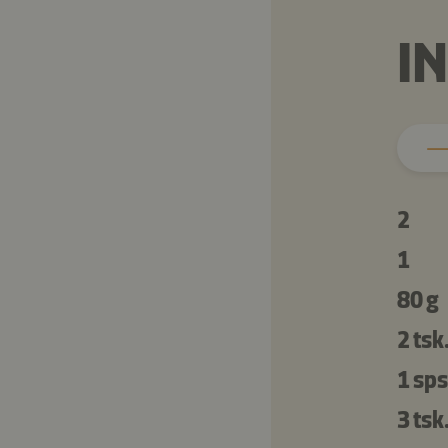
I
2
1
80 g
2 tsk
1 sps
3 tsk