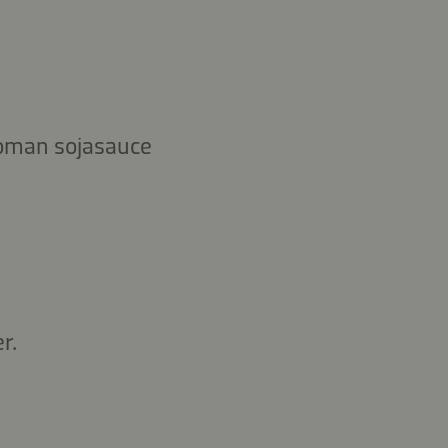
koman sojasauce
r.