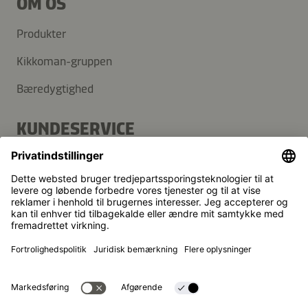
OM OS
Produkter
Kikkoman-gruppen
Bæredygtighed
KUNDESERVICE
FAQ
Kontakt
Nyhedsbrev
Kikkoman er et registreret varemærke tilhørende Kikkoman
Corporation i Japan.
© Kikkoman Trading Europe GmbH 2023 – 2026