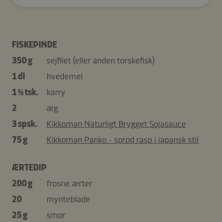
FISKEPINDE
350 g
sejfilet (eller anden torskefisk)
1 dl
hvedemel
1 ½ tsk.
karry
2
æg
3 spsk.
Kikkoman Naturligt Brygget Sojasauce
75 g
Kikkoman Panko - sprød rasp i japansk stil
ÆRTEDIP
200 g
frosne ærter
20
mynteblade
25 g
smør