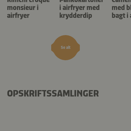
monsieur i
i airfryer med
med b
airfryer
krydderdip
bagt i 
Se alt
OPSKRIFTSSAMLINGER