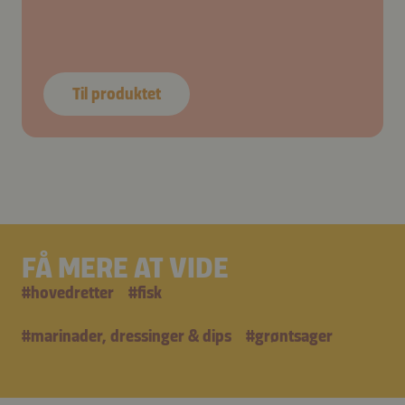
Til produktet
FÅ MERE AT VIDE
#
hovedretter
#
fisk
#
marinader, dressinger & dips
#
grøntsager