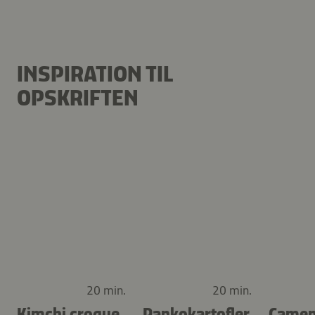
INSPIRATION TIL
OPSKRIFTEN
20 min.
20 min.
Kimchi croque
Pankokartofler
Camem