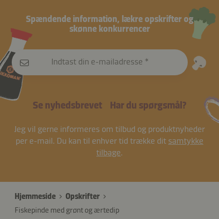
Spændende information, lækre opskrifter og
skønne konkurrencer
Indtast din e-mailadresse
Se nyhedsbrevet
Har du spørgsmål?
Jeg vil gerne informeres om tilbud og produktnyheder
per e-mail. Du kan til enhver tid trække dit
samtykke
tilbage
.
Hjemmeside
Opskrifter
Fiskepinde med grønt og ærtedip