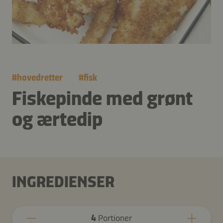
#
hovedretter
#
fisk
Fiskepinde med grønt
og ærtedip
INGREDIENSER
4
Portioner