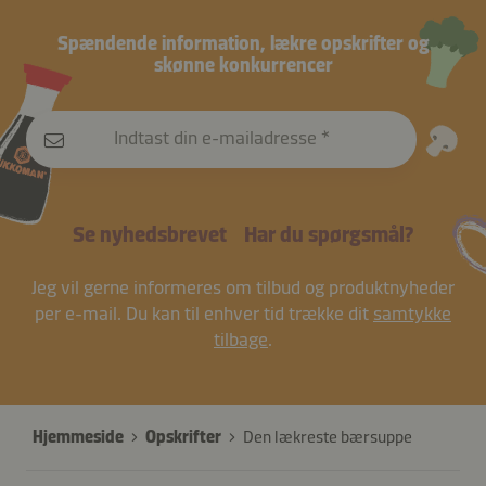
Spændende information, lækre opskrifter og
skønne konkurrencer
Indtast din e-mailadresse
Se nyhedsbrevet
Har du spørgsmål?
Jeg vil gerne informeres om tilbud og produktnyheder
per e-mail. Du kan til enhver tid trække dit
samtykke
tilbage
.
Hjemmeside
Opskrifter
Den lækreste bærsuppe