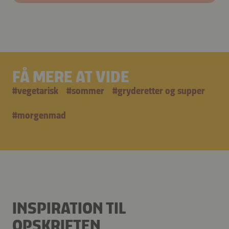
FÅ MERE AT VIDE
#
vegetarisk
#
sommer
#
gryderetter og supper
#
morgenmad
INSPIRATION TIL
OPSKRIFTEN