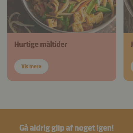
Hurtige måltider
Vis mere
Gå aldrig glip af noget igen!