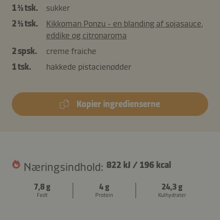
1 ½ tsk.
sukker
2 ½ tsk.
Kikkoman Ponzu - en blanding af sojasauce,
eddike og citronaroma
2 spsk.
creme fraiche
1 tsk.
hakkede pistacienødder
Kopier ingredienserne
Næringsindhold:
822 kJ
/
196 kcal
7,8 g
4 g
24,3 g
Fedt
Protein
Kulhydrater