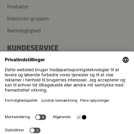
Produkter
Kikkoman-gruppen
Bæredygtighed
KUNDESERVICE
FAQ
Kontakt
Nyhedsbrev
Kikkoman er et registreret varemærke tilhørende Kikkoman
Corporation i Japan.
© Kikkoman Trading Europe GmbH 2023 – 2026
Theodorstraße 180, 40472 Düsseldorf, Germany
Registreret ved byretten i Düsseldorf (Amtsgericht