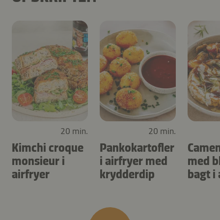
20 min.
20 min.
Kimchi croque
Pankokartofler
Camem
monsieur i
i airfryer med
med b
airfryer
krydderdip
bagt i 