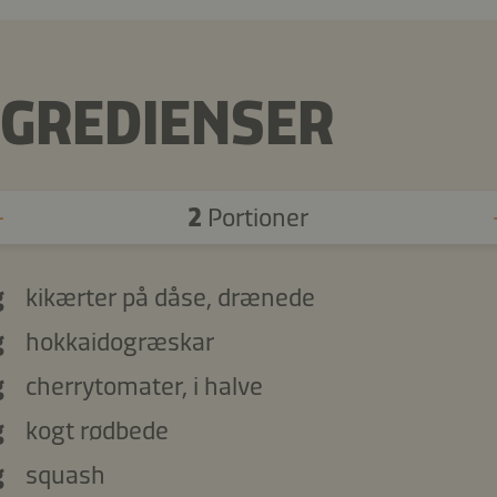
NGREDIENSER
2
Portioner
g
kikærter på dåse, drænede
g
hokkaidogræskar
g
cherrytomater, i halve
g
kogt rødbede
g
squash