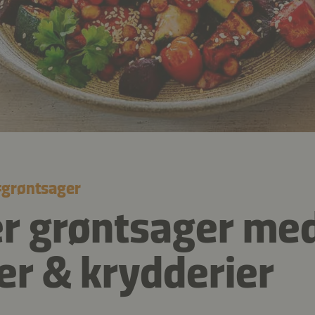
#
grøntsager
er grøntsager me
er & krydderier