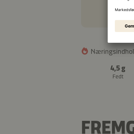
Næringsindhol
4,5 g
Fedt
FREM