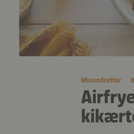
#
hovedretter
Airfry
kikært