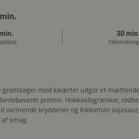
min.
 min.
30 min
ejdstid
Tilberedning
 grøntsager med kikærter udgør et mættende 
plantebaseret protein. Hokkaidogræskar, rødb
d varmende krydderier og Kikkoman sojasauc
 af smag.