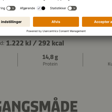
Kopier ingredienserne
1.222 kJ
/
292 kcal
d:
14,8 g
Protein
K
GANGSMÅDE