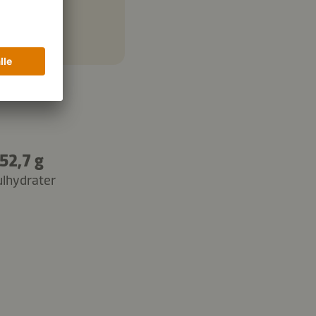
52,7 g
ulhydrater