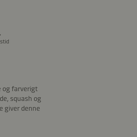
.
stid
og farverigt
ede, squash og
e giver denne