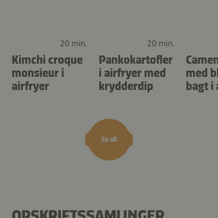
20 min.
20 min.
Kimchi croque
Pankokartofler
Camem
monsieur i
i airfryer med
med b
airfryer
krydderdip
bagt i 
Se alt
OPSKRIFTSSAMLINGER