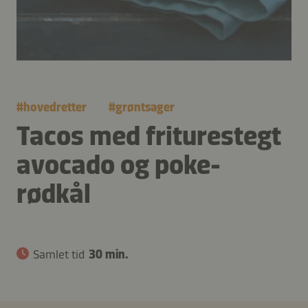
#
hovedretter
#
grøntsager
Tacos med friturestegt
avocado og poke-
rødkål
Samlet tid
30 min.