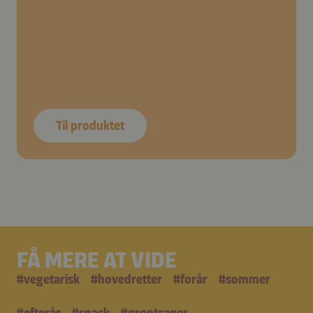
Til produktet
FÅ MERE AT VIDE
#
vegetarisk
#
hovedretter
#
forår
#
sommer
#
efterår
#
snack
#
grøntsager