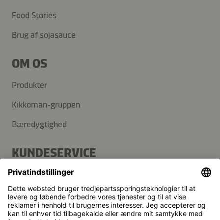
Food Stories
Brug af sojasauce
OM OS
Produkter
Kikkoman-gruppen
Bæredygtighed
KUNDESERVICE
FAQ
Kontakt
Nyhedsbrev