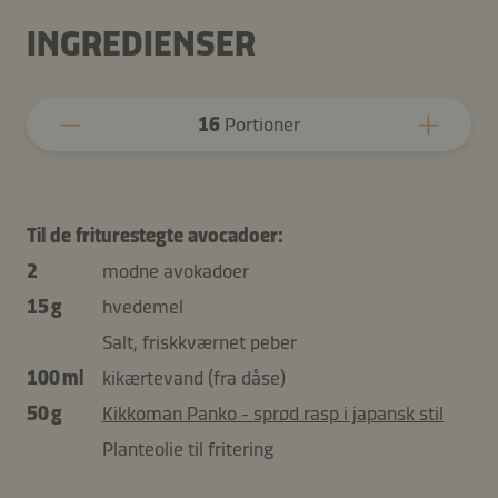
INGREDIENSER
16
Portioner
Til de friturestegte avocadoer:
2
modne avokadoer
15 g
hvedemel
Salt, friskkværnet peber
100 ml
kikærtevand (fra dåse)
50 g
Kikkoman Panko - sprød rasp i japansk stil
Planteolie til fritering