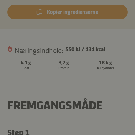
Kopier ingredienserne
Næringsindhold:
550 kJ
/
131 kcal
4,1 g
3,2 g
18,4 g
Fedt
Protein
Kulhydrater
FREMGANGSMÅDE
Step 1