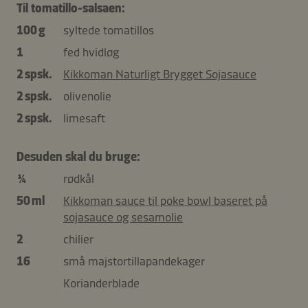
Til tomatillo-salsaen:
100 g
syltede tomatillos
1
fed hvidløg
2 spsk.
Kikkoman Naturligt Brygget Sojasauce
2 spsk.
olivenolie
2 spsk.
limesaft
Desuden skal du bruge:
¼
rødkål
50 ml
Kikkoman sauce til poke bowl baseret på
sojasauce og sesamolie
2
chilier
16
små majstortillapandekager
Korianderblade