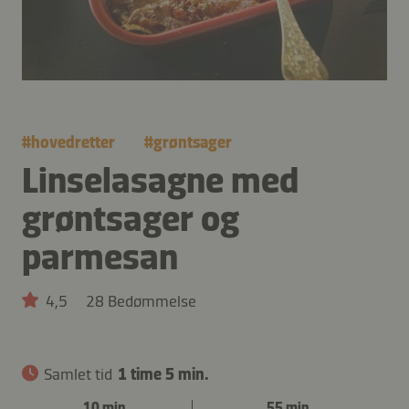
#
hovedretter
#
grøntsager
Linselasagne med
grøntsager og
parmesan
4,5
28 Bedømmelse
Samlet tid
1 time 5 min.
10 min.
55 min.