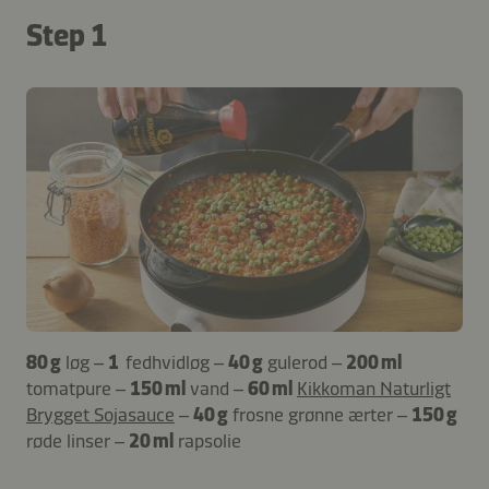
Step 1
80 g
løg –
1
fedhvidløg –
40 g
gulerod –
200 ml
tomatpure –
150 ml
vand –
60 ml
Kikkoman Naturligt
Brygget Sojasauce
–
40 g
frosne grønne ærter –
150 g
røde linser –
20 ml
rapsolie