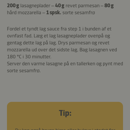
200 g
lasagneplader –
40 g
revet parmesan –
80 g
hård mozzarella –
1 spsk.
sorte sesamfrø
Fordel et tyndt lag sauce fra step 1 i bunden af et
ovnfast fad. Læg et lag lasagneplader ovenpå og
gentag dette lag på lag. Drys parmesan og revet
mozzarella ud over det sidste lag. Bag lasagnen ved
180 °C i 30 minutter.
Server den varme lasagne på en tallerken og pynt med
sorte sesamfrø.
Tip: