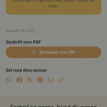
Du kan også bruge hirse eller bulgur i stedet for
linser.
Opskrifts-ID: 1370
Opskrift som PDF
Download som PDF
Del med dine venner