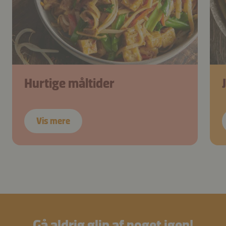
Hurtige måltider
Vis mere
Gå aldrig glip af noget igen!