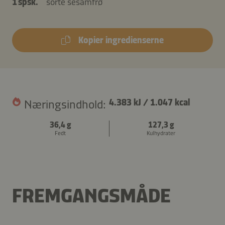
1 spsk.
sorte sesamfrø
Kopier ingredienserne
Næringsindhold:
4.383 kJ
/
1.047 kcal
36,4 g
127,3 g
Fedt
Kulhydrater
FREMGANGSMÅDE