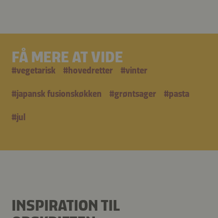
FÅ MERE AT VIDE
#
vegetarisk
#
hovedretter
#
vinter
#
japansk fusionskøkken
#
grøntsager
#
pasta
#
jul
INSPIRATION TIL