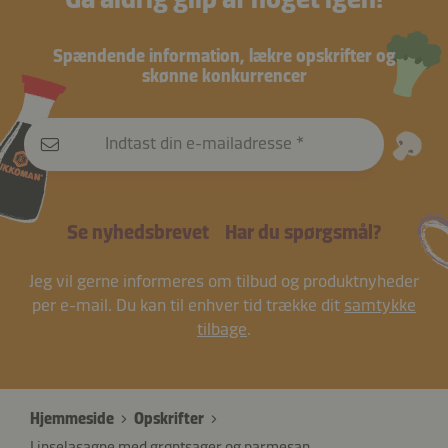
Spændende information, lækre opskrifter og
skønne konkurrencer
Indtast din e-mailadresse
Se nyhedsbrevet
Har du spørgsmål?
Jeg vil gerne informeres om tilbud og produktnyheder
per e-mail. Du kan til enhver tid trække dit
samtykke
tilbage
.
Hjemmeside
Opskrifter
Linselasagne med grøntsager og parmesan