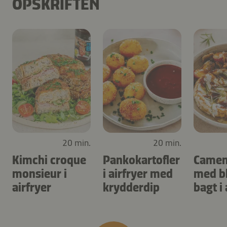
OPSKRIFTEN
20 min.
20 min.
Kimchi croque
Pankokartofler
Camem
monsieur i
i airfryer med
med b
airfryer
krydderdip
bagt i 