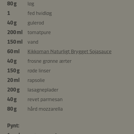
80 g
løg
1
fed hvidløg
40 g
gulerod
200 ml
tomatpure
150 ml
vand
60 ml
Kikkoman Naturligt Brygget Sojasauce
40 g
frosne grønne ærter
150 g
røde linser
20 ml
rapsolie
200 g
lasagneplader
40 g
revet parmesan
80 g
hård mozzarella
Pynt: