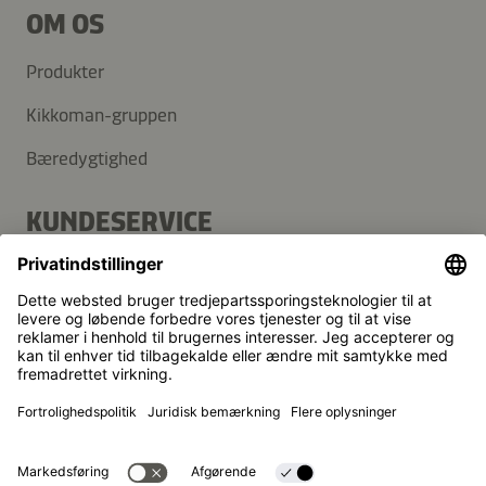
OM OS
Produkter
Kikkoman-gruppen
Bæredygtighed
KUNDESERVICE
FAQ
Kontakt
Nyhedsbrev
Kikkoman er et registreret varemærke tilhørende Kikkoman
Corporation i Japan.
© Kikkoman Trading Europe GmbH 2023 – 2026