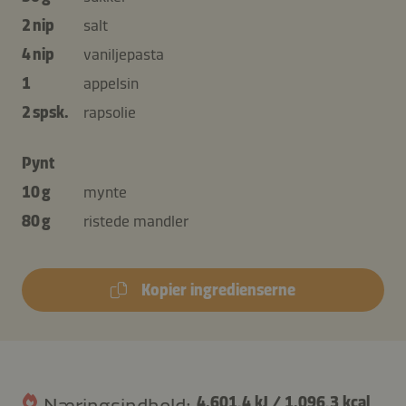
2 nip
salt
4 nip
vaniljepasta
1
appelsin
2 spsk.
rapsolie
Pynt
10 g
mynte
80 g
ristede mandler
Kopier ingredienserne
Næringsindhold:
4.601,4 kJ
/
1.096,3 kcal