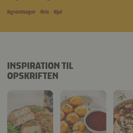
#
grøntsager
#
ris
#
jul
INSPIRATION TIL
OPSKRIFTEN