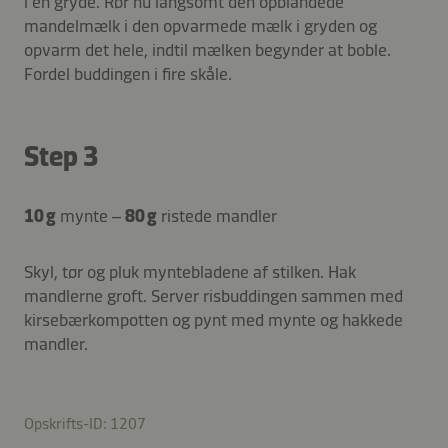
i en gryde. Rør nu langsomt den opblandede
mandelmælk i den opvarmede mælk i gryden og
opvarm det hele, indtil mælken begynder at boble.
Fordel buddingen i fire skåle.
Step 3
10 g
mynte –
80 g
ristede mandler
Skyl, tør og pluk myntebladene af stilken. Hak
mandlerne groft. Server risbuddingen sammen med
kirsebærkompotten og pynt med mynte og hakkede
mandler.
Opskrifts-ID: 1207