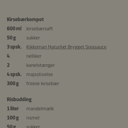
Kirsebærkompot
600 ml
kirsebærsaft
50 g
sukker
3 spsk.
Kikkoman Naturligt Brygget Sojasauce
4
nelliker
2
kanelstænger
4 spsk.
majsstivelse
300 g
frosne kirsebær
Risbudding
1 liter
mandelmælk
100 g
rismel
50 g
sukker