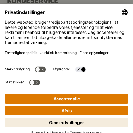
KUNDESERVICE
FAQ
Kontakt
Nyhedsbrev
Kikkoman er et registreret varemærke tilhørende Kikkoman
Corporation i Japan.
© Kikkoman Trading Europe GmbH 2023 – 2026
Theodorstraße 180, 40472 Düsseldorf, Germany
Registreret ved byretten i Düsseldorf (Amtsgericht
Düsseldorf): HRB 35856
Privatindstillinger
Juridisk tekst
Privatlivspolitik
Nem madlavning trin for trin! Tryk
for at begynde!