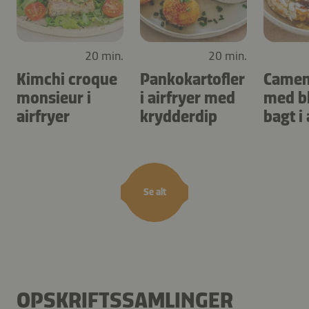
20 min.
20 min.
Kimchi croque
Pankokartofler
Camem
monsieur i
i airfryer med
med b
airfryer
krydderdip
bagt i 
Se alt
OPSKRIFTSSAMLINGER