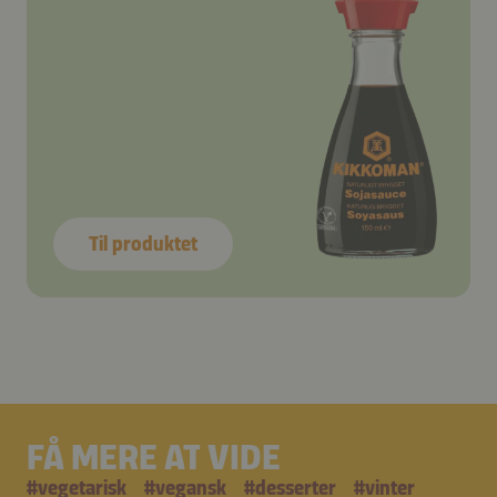
Til produktet
FÅ MERE AT VIDE
#
vegetarisk
#
vegansk
#
desserter
#
vinter