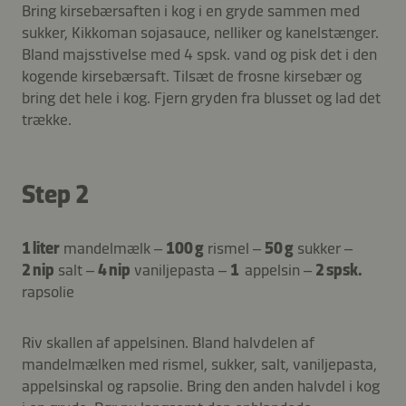
Bring kirsebærsaften i kog i en gryde sammen med
sukker, Kikkoman sojasauce, nelliker og kanelstænger.
Bland majsstivelse med 4 spsk. vand og pisk det i den
kogende kirsebærsaft. Tilsæt de frosne kirsebær og
bring det hele i kog. Fjern gryden fra blusset og lad det
trække.
Step 2
1 liter
mandelmælk –
100 g
rismel –
50 g
sukker –
2 nip
salt –
4 nip
vaniljepasta –
1
appelsin –
2 spsk.
rapsolie
Riv skallen af appelsinen. Bland halvdelen af
mandelmælken med rismel, sukker, salt, vaniljepasta,
appelsinskal og rapsolie. Bring den anden halvdel i kog