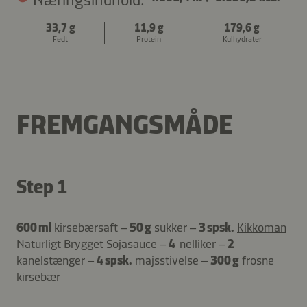
33,7 g
11,9 g
179,6 g
Fedt
Protein
Kulhydrater
FREMGANGSMÅDE
Step 1
600 ml
kirsebærsaft –
50 g
sukker –
3 spsk.
Kikkoman
Naturligt Brygget Sojasauce
–
4
nelliker –
2
kanelstænger –
4 spsk.
majsstivelse –
300 g
frosne
kirsebær