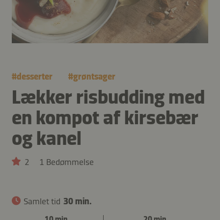
#
desserter
#
grøntsager
Lækker risbudding med
en kompot af kirsebær
og kanel
2
1 Bedømmelse
Samlet tid
30 min.
10 min.
20 min.