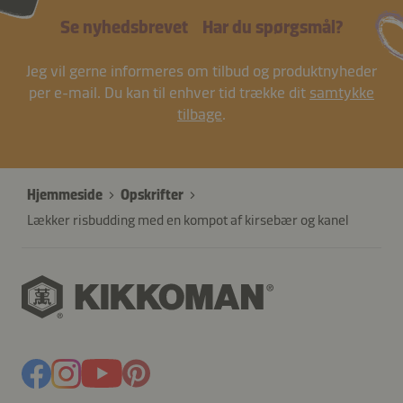
Se nyhedsbrevet
Har du spørgsmål?
Jeg vil gerne informeres om tilbud og produktnyheder
per e-mail. Du kan til enhver tid trække dit
samtykke
tilbage
.
Hjemmeside
Opskrifter
Lækker risbudding med en kompot af kirsebær og kanel