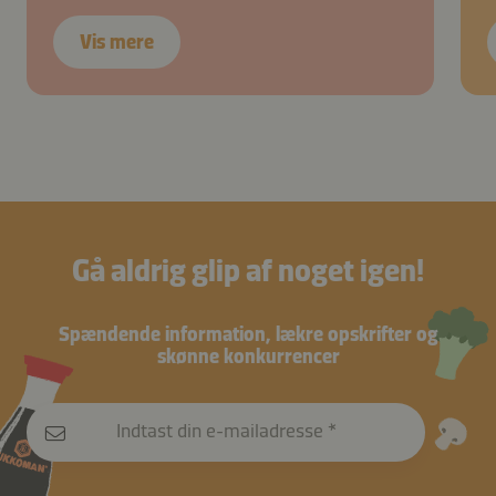
Vis mere
Gå aldrig glip af noget igen!
Spændende information, lækre opskrifter og
skønne konkurrencer
Indtast din e-mailadresse