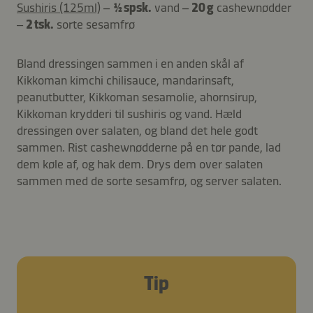
Sushiris (125ml)
–
½ spsk.
vand –
20 g
cashewnødder
–
2 tsk.
sorte sesamfrø
Bland dressingen sammen i en anden skål af
Kikkoman kimchi chilisauce, mandarinsaft,
peanutbutter, Kikkoman sesamolie, ahornsirup,
Kikkoman krydderi til sushiris og vand. Hæld
dressingen over salaten, og bland det hele godt
sammen. Rist cashewnødderne på en tør pande, lad
dem køle af, og hak dem. Drys dem over salaten
sammen med de sorte sesamfrø, og server salaten.
Tip