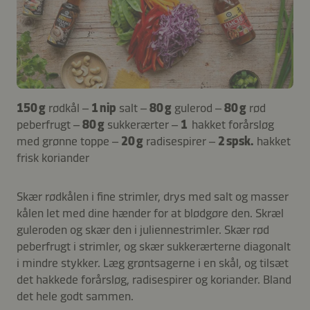
150 g
rødkål –
1 nip
salt –
80 g
gulerod –
80 g
rød
peberfrugt –
80 g
sukkerærter –
1
hakket forårsløg
med grønne toppe –
20 g
radisespirer –
2 spsk.
hakket
frisk koriander
Skær rødkålen i fine strimler, drys med salt og masser
kålen let med dine hænder for at blødgøre den. Skræl
guleroden og skær den i juliennestrimler. Skær rød
peberfrugt i strimler, og skær sukkerærterne diagonalt
i mindre stykker. Læg grøntsagerne i en skål, og tilsæt
det hakkede forårsløg, radisespirer og koriander. Bland
det hele godt sammen.