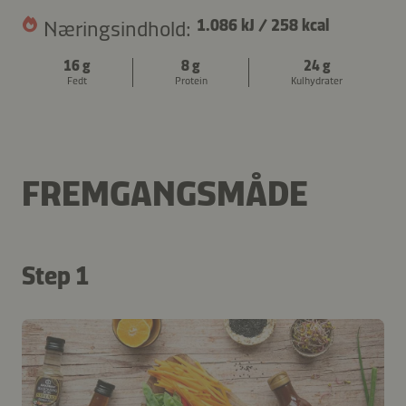
Næringsindhold:
1.086 kJ
/
258 kcal
16 g
8 g
24 g
Fedt
Protein
Kulhydrater
FREMGANGSMÅDE
Step 1