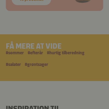
FÅ MERE AT VIDE
#
sommer
#
efterår
#
hurtig tilberedning
#
salater
#
grøntsager
INSPIRATION TIL