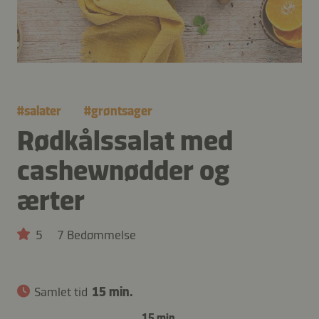
#
salater
#
grøntsager
Rødkålssalat med
cashewnødder og
ærter
5
7 Bedømmelse
Samlet tid
15 min.
15 min.