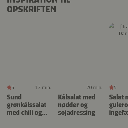
OPSKRIFTEN
5
12 min.
20 min.
5
Sund
Kålsalat med
Salat
grønkålssalat
nødder og
gulero
med chili og
sojadressing
ingef
mandler
nødde