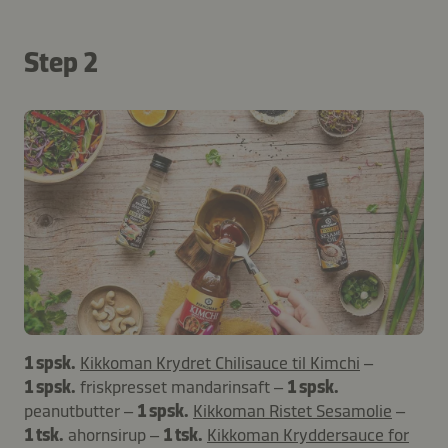
Step 2
1 spsk.
Kikkoman Krydret Chilisauce til Kimchi
–
1 spsk.
friskpresset mandarinsaft –
1 spsk.
peanutbutter –
1 spsk.
Kikkoman Ristet Sesamolie
–
1 tsk.
ahornsirup –
1 tsk.
Kikkoman Kryddersauce for