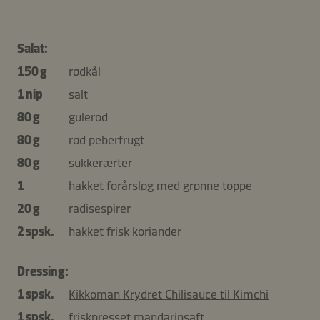
Salat:
150 g
rødkål
1 nip
salt
80 g
gulerod
80 g
rød peberfrugt
80 g
sukkerærter
1
hakket forårsløg med grønne toppe
20 g
radisespirer
2 spsk.
hakket frisk koriander
Dressing:
1 spsk.
Kikkoman Krydret Chilisauce til Kimchi
1 spsk.
friskpresset mandarinsaft