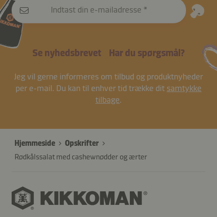
Indtast din e-mailadresse
Se nyhedsbrevet
Har du spørgsmål?
Jeg vil gerne informeres om tilbud og produktnyheder
per e-mail. Du kan til enhver tid trække dit
samtykke
tilbage
.
Hjemmeside
Opskrifter
Rødkålssalat med cashewnødder og ærter