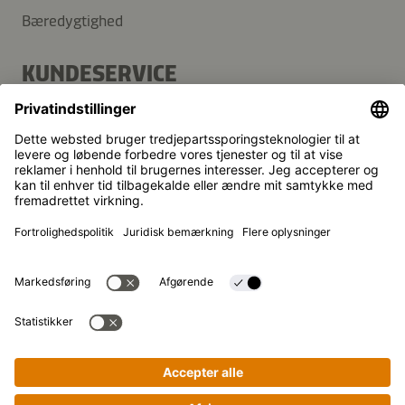
Bæredygtighed
KUNDESERVICE
FAQ
Kontakt
Nyhedsbrev
Kikkoman er et registreret varemærke tilhørende Kikkoman
Corporation i Japan.
© Kikkoman Trading Europe GmbH 2023 – 2026
Theodorstraße 180, 40472 Düsseldorf, Germany
Registreret ved byretten i Düsseldorf (Amtsgericht
Düsseldorf): HRB 35856
Privatindstillinger
Juridisk tekst
Privatlivspolitik