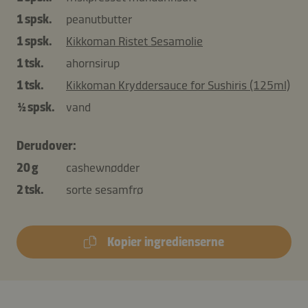
1 spsk.
peanutbutter
1 spsk.
Kikkoman Ristet Sesamolie
1 tsk.
ahornsirup
1 tsk.
Kikkoman Kryddersauce for Sushiris (125ml)
½ spsk.
vand
Derudover:
20 g
cashewnødder
2 tsk.
sorte sesamfrø
Kopier ingredienserne