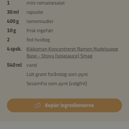
1
mini romainesalat
30 ml
rapsolie
400 g
ramennudler
10 g
frisk ingefær
2
fed hvidløg
4 spsk.
Kikkoman Koncentreret Ramen Nudelsuppe
Base - Shoyu (sojasauce) Smag
540 ml
vand
Lidt grønt forårsløg som pynt
Sesamfrø som pynt (valgfrit)
Kopier ingredienserne