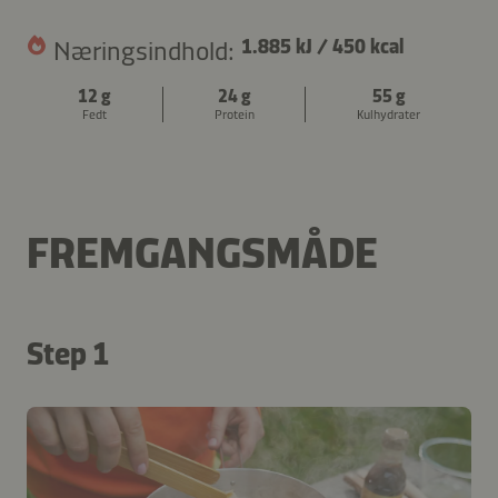
Næringsindhold:
1.885 kJ
/
450 kcal
12 g
24 g
55 g
Fedt
Protein
Kulhydrater
FREMGANGSMÅDE
Step 1