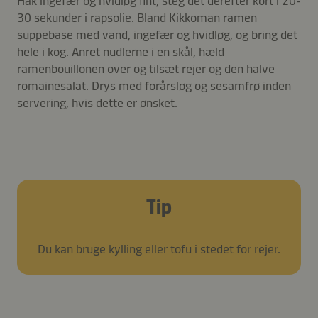
Hak ingefær og hvidløg fint, steg det derefter kort i 20-
30 sekunder i rapsolie. Bland Kikkoman ramen
suppebase med vand, ingefær og hvidløg, og bring det
hele i kog. Anret nudlerne i en skål, hæld
ramenbouillonen over og tilsæt rejer og den halve
romainesalat. Drys med forårsløg og sesamfrø inden
servering, hvis dette er ønsket.
Tip
Du kan bruge kylling eller tofu i stedet for rejer.