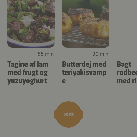
55 min.
30 min.
Tagine af lam
Butterdej med
Bagt
med frugt og
teriyakisvamp
rødbe
yuzuyoghurt
e
med ri
Se alt