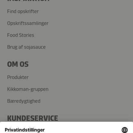
Find opskrifter
Opskriftssamlinger
Food Stories
Brug af sojasauce
OM OS
Produkter
Kikkoman-gruppen
Bæredygtighed
KUNDESERVICE
FAQ