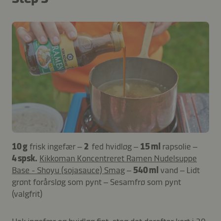
10 g
frisk ingefær –
2
fed hvidløg –
15 ml
rapsolie –
4 spsk.
Kikkoman Koncentreret Ramen Nudelsuppe
Base - Shoyu (sojasauce) Smag
–
540 ml
vand – Lidt
grønt forårsløg som pynt – Sesamfrø som pynt
(valgfrit)