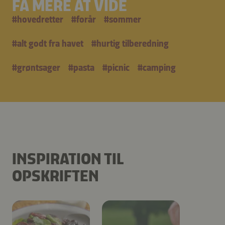
FÅ MERE AT VIDE
#
hovedretter
#
forår
#
sommer
#
alt godt fra havet
#
hurtig tilberedning
#
grøntsager
#
pasta
#
picnic
#
camping
INSPIRATION TIL
OPSKRIFTEN