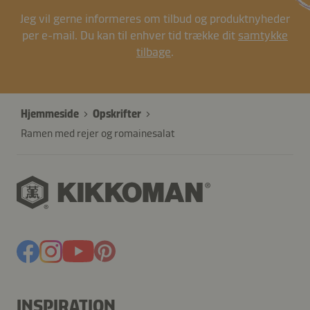
Jeg vil gerne informeres om tilbud og produktnyheder
per e-mail. Du kan til enhver tid trække dit
samtykke
tilbage
.
Hjemmeside
Opskrifter
Ramen med rejer og romainesalat
INSPIRATION