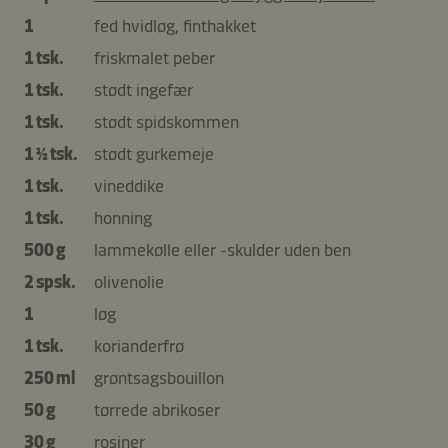
1
fed hvidløg, finthakket
1 tsk.
friskmalet peber
1 tsk.
stødt ingefær
1 tsk.
stødt spidskommen
1 ½ tsk.
stødt gurkemeje
1 tsk.
vineddike
1 tsk.
honning
500 g
lammekølle eller -skulder uden ben
2 spsk.
olivenolie
1
løg
1 tsk.
korianderfrø
250 ml
grøntsagsbouillon
50 g
tørrede abrikoser
30 g
rosiner