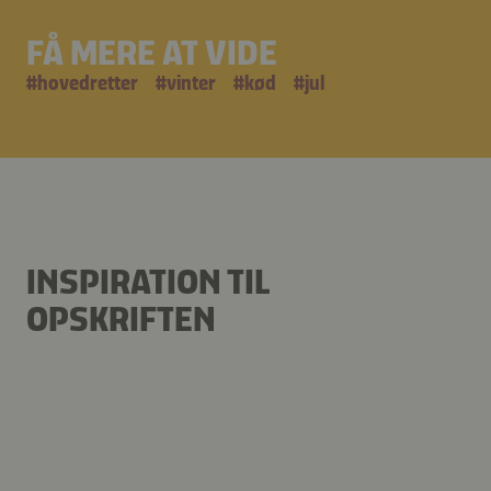
FÅ MERE AT VIDE
#
hovedretter
#
vinter
#
kød
#
jul
INSPIRATION TIL
OPSKRIFTEN