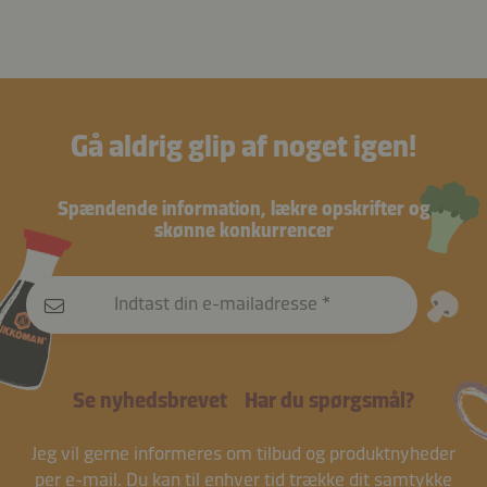
Gå aldrig glip af noget igen!
Spændende information, lækre opskrifter og
skønne konkurrencer
Indtast din e-mailadresse
Se nyhedsbrevet
Har du spørgsmål?
Jeg vil gerne informeres om tilbud og produktnyheder
per e-mail. Du kan til enhver tid trække dit
samtykke