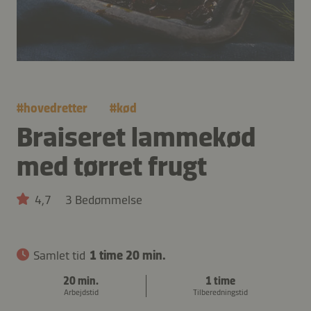
#
hovedretter
#
kød
Braiseret lammekød
med tørret frugt
4,7
3 Bedømmelse
Samlet tid
1 time 20 min.
20 min.
1 time
Arbejdstid
Tilberedningstid