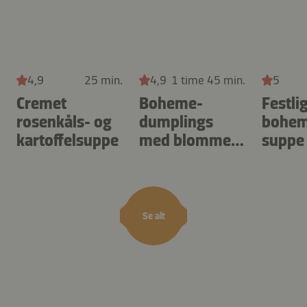
4,9
25 min.
4,9
1 time 45 min.
5
Cremet
Boheme-
Festli
rosenkåls- og
dumplings
bohem
kartoffelsuppe
med blommer
suppe
og panko
sojas
Se alt