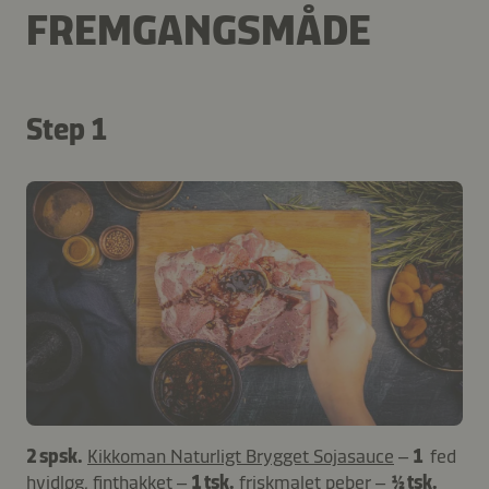
FREMGANGSMÅDE
Step 1
2 spsk.
Kikkoman Naturligt Brygget Sojasauce
–
1
fed
hvidløg, finthakket –
1 tsk.
friskmalet peber –
½ tsk.