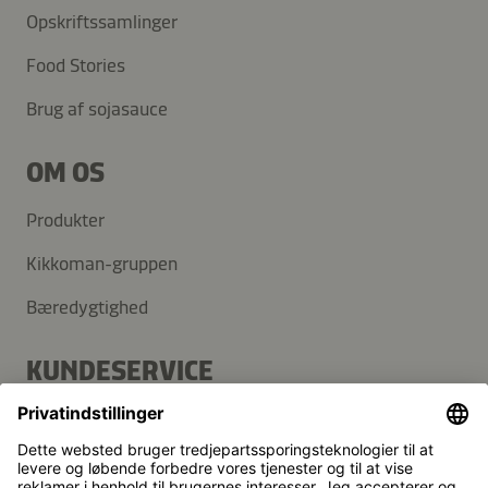
Opskriftssamlinger
Food Stories
Brug af sojasauce
OM OS
Produkter
Kikkoman-gruppen
Bæredygtighed
KUNDESERVICE
FAQ
Kontakt