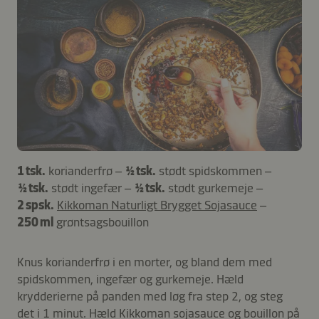
1 tsk.
korianderfrø –
½ tsk.
stødt spidskommen –
½ tsk.
stødt ingefær –
½ tsk.
stødt gurkemeje –
2 spsk.
Kikkoman Naturligt Brygget Sojasauce
–
250 ml
grøntsagsbouillon
Knus korianderfrø i en morter, og bland dem med
spidskommen, ingefær og gurkemeje. Hæld
krydderierne på panden med løg fra step 2, og steg
det i 1 minut. Hæld Kikkoman sojasauce og bouillon på