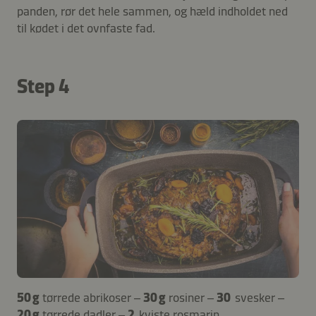
panden, rør det hele sammen, og hæld indholdet ned
til kødet i det ovnfaste fad.
Step 4
50 g
tørrede abrikoser –
30 g
rosiner –
30
svesker –
20 g
tørrede dadler –
2
kviste rosmarin