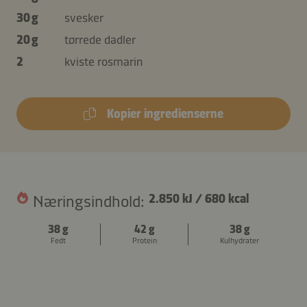
30 g
svesker
20 g
tørrede dadler
2
kviste rosmarin
Kopier ingredienserne
Næringsindhold:
2.850 kJ
/
680 kcal
38 g
42 g
38 g
Fedt
Protein
Kulhydrater