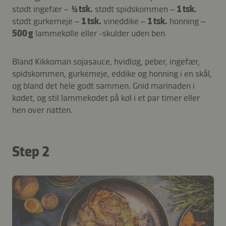
stødt ingefær –
½ tsk.
stødt spidskommen –
1 tsk.
stødt gurkemeje –
1 tsk.
vineddike –
1 tsk.
honning –
500 g
lammekølle eller -skulder uden ben
Bland Kikkoman sojasauce, hvidløg, peber, ingefær,
spidskommen, gurkemeje, eddike og honning i en skål,
og bland det hele godt sammen. Gnid marinaden i
kødet, og stil lammekødet på køl i et par timer eller
hen over natten.
Step 2