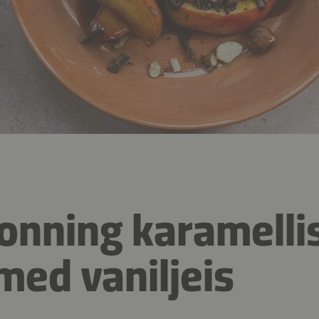
onning karamelli
med vaniljeis