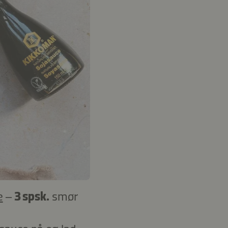
e
–
3 spsk.
smør