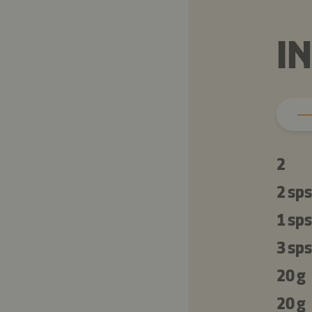
I
2
2 sps
1 sps
3 sps
20 g
20 g