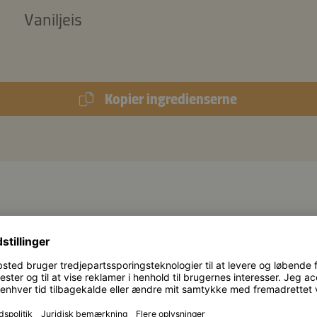
Vaniljeis
Kopier ingredienserne
GANGSMÅDE