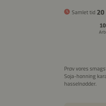
20 
Samlet tid
10
Arb
Prøv vores smagsfy
Soja-honning kara
hasselnødder.