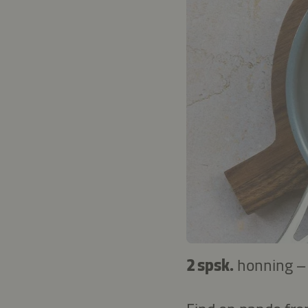
2 spsk.
honning 