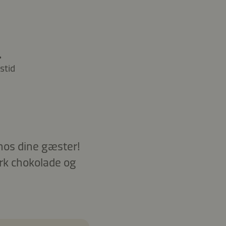
.
stid
 hos dine gæster!
rk chokolade og