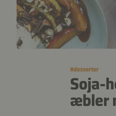
#
desserter
Soja-h
æbler 