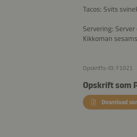
Tacos: Svits svine
Servering: Server 
Kikkoman sesamsau
Opskrifts-ID: F1021
Opskrift som 
Download so