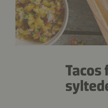
Tacos 
sylted