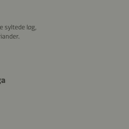
 syltede løg,
iander.
ga