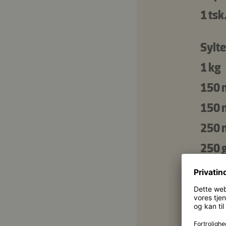
1 tsk
Sylte
1 kg
150 
150 
250 
250 
1 tsk
1
Taco