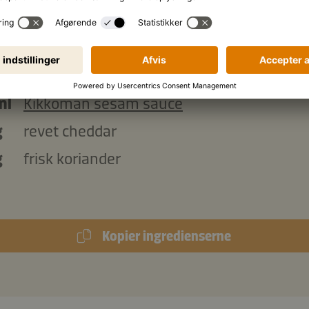
stk. hvedetacos (små bløde tortillas)
g
sour cream
g
ristede cashewnødder
ml
Kikkoman sesam sauce
g
revet cheddar
g
frisk koriander
Kopier ingredienserne