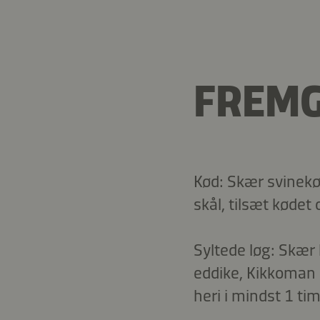
FREM
Kød: Skær svinekød
skål, tilsæt kødet
Syltede løg: Skær 
eddike, Kikkoman 
heri i mindst 1 ti