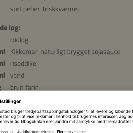
.
sort peber, friskkværnet
de løg:
rødløg
ml
Kikkoman naturligt brygget sojasauce
ml
riseddike
ml
vand
g
brun farin
.
korianderfrø
bundt frisk koriander
s: