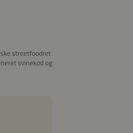
ske streetfoodret
ineret svinekød og