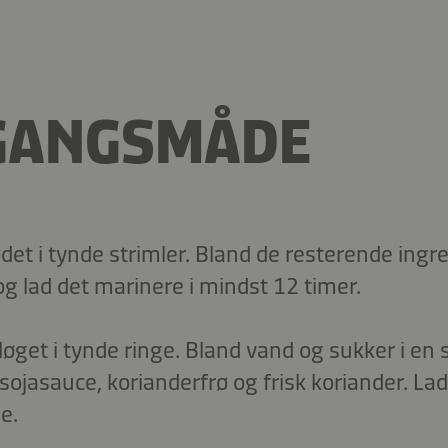
GANGSMÅDE
et i tynde strimler. Bland de resterende ingre
 og lad det marinere i mindst 12 timer.
løget i tynde ringe. Bland vand og sukker i en s
sojasauce, korianderfrø og frisk koriander. La
me.