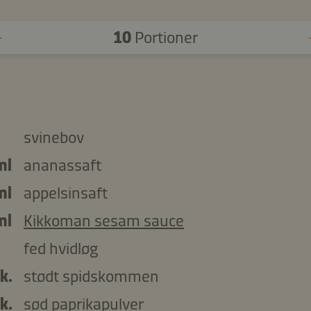
10
Portioner
svinebov
ml
ananassaft
ml
appelsinsaft
ml
Kikkoman sesam sauce
fed hvidløg
k.
stødt spidskommen
k.
sød paprikapulver