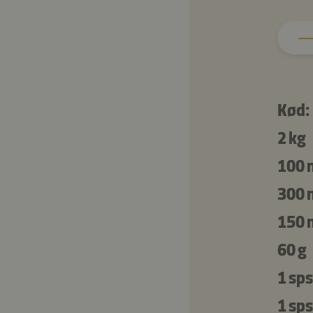
Kød:
2 kg
100 
300 
150 
60 g
1 sps
1 sps