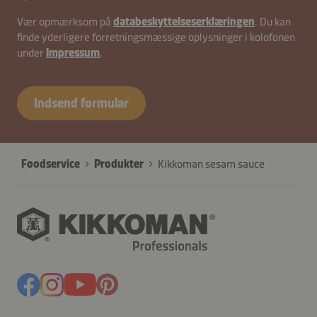
contactDK-
Vær opmærksom på
databeskyttelseserklæringen
. Du kan
finde yderligere forretningsmæssige oplysninger i kolofonen
B2B-
under
Impressum
.
26583-
Z7IQEfqs2NTjWR
Indsend formular
Foodservice
Produkter
Kikkoman sesam sauce