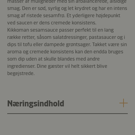
masser af muligheder med sin afbalancerede, alsidige
smag. Den er sød, syrlig og let krydret og har en intens
smag af ristede sesamfrø. Et yderligere højdepunkt
ved saucen er dens cremede konsistens.
Kikkoman sesamsauce passer perfekt til en lang
række retter, såsom salatdressinger, pastasaucer og i
dips til tofu eller dampede grøntsager. Takket være sin
aroma og cremede konsistens kan den endda bruges
som dip uden at skulle blandes med andre
ingredienser. Dine gæster vil helt sikkert blive
begejstrede.
Næringsindhold