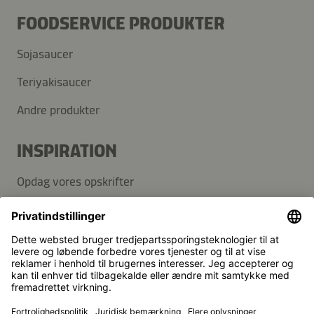
FOODSERVICE PRODUKTER
Sojasaucer
Teriyakisaucer
Andre produkter
INSPIRATION
Opdag vores opskrifter
Blog
SUPPORT
Kontakt
FAQ