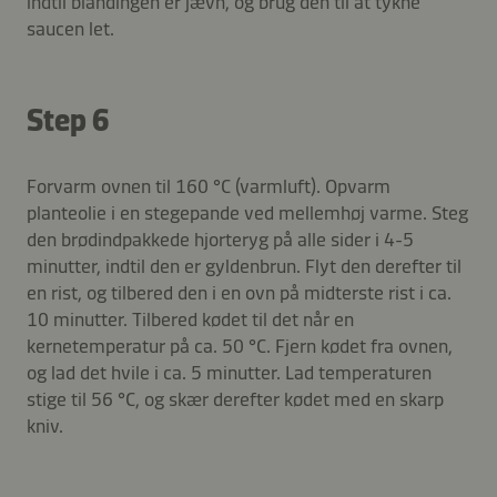
indtil blandingen er jævn, og brug den til at tykne
saucen let.
Step 6
Forvarm ovnen til 160 °C (varmluft). Opvarm
planteolie i en stegepande ved mellemhøj varme. Steg
den brødindpakkede hjorteryg på alle sider i 4-5
minutter, indtil den er gyldenbrun. Flyt den derefter til
en rist, og tilbered den i en ovn på midterste rist i ca.
10 minutter. Tilbered kødet til det når en
kernetemperatur på ca. 50 °C. Fjern kødet fra ovnen,
og lad det hvile i ca. 5 minutter. Lad temperaturen
stige til 56 °C, og skær derefter kødet med en skarp
kniv.