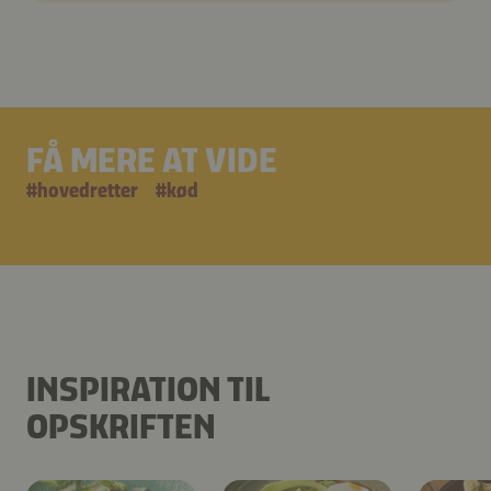
FÅ MERE AT VIDE
#
hovedretter
#
kød
INSPIRATION TIL
OPSKRIFTEN