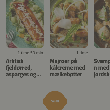
1 time 50 min.
1 time
Arktisk
Majroer på
Svamp
fjeldørred,
kålcreme med
n med
asparges og
mælkebøtter
jordsk
urtegnocchi
skovs
Se alt