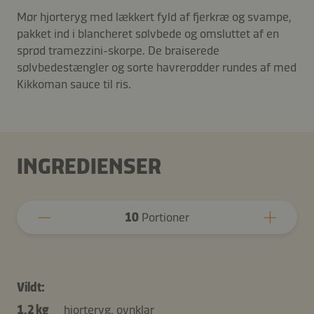
Mør hjorteryg med lækkert fyld af fjerkræ og svampe,
pakket ind i blancheret sølvbede og omsluttet af en
sprød tramezzini-skorpe. De braiserede
sølvbedestængler og sorte havrerødder rundes af med
Kikkoman sauce til ris.
INGREDIENSER
10
Portioner
Vildt:
1,2 kg
hjorteryg, ovnklar