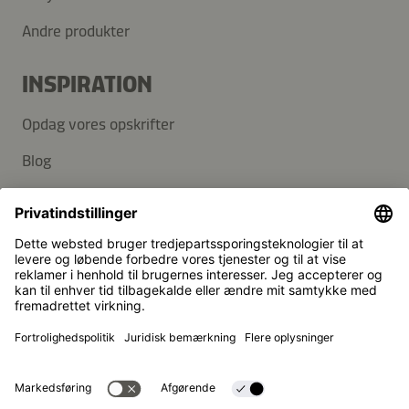
Andre produkter
INSPIRATION
Opdag vores opskrifter
Blog
SUPPORT
Kontakt
FAQ
Kikkoman er et registreret varemærke tilhørende Kikkoman
Corporation i Japan.
© Kikkoman Trading Europe GmbH 2023 – 2026