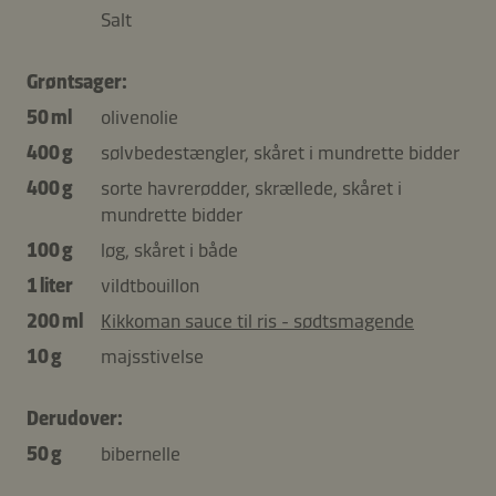
Salt
Grøntsager:
50 ml
olivenolie
400 g
sølvbedestængler, skåret i mundrette bidder
400 g
sorte havrerødder, skrællede, skåret i
mundrette bidder
100 g
løg, skåret i både
1 liter
vildtbouillon
200 ml
Kikkoman sauce til ris - sødtsmagende
10 g
majsstivelse
Derudover:
50 g
bibernelle