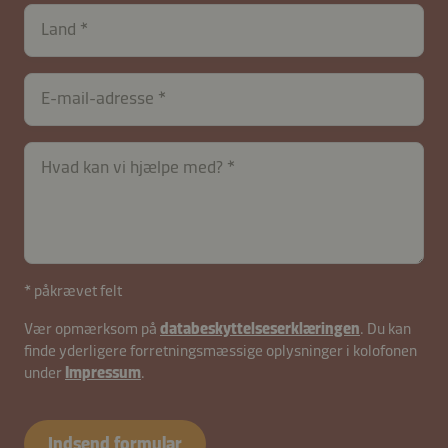
Land
E-mail-adresse
Hvad kan vi hjælpe med?
contactDK-
* påkrævet felt
B2B-
Vær opmærksom på
databeskyttelseserklæringen
. Du kan
26583-
finde yderligere forretningsmæssige oplysninger i kolofonen
KkOiSd6ygZD
under
Impressum
.
Indsend formular