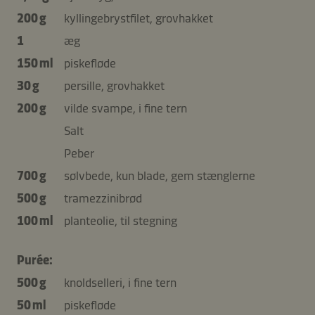
200 g
kyllingebrystfilet, grovhakket
1
æg
150 ml
piskefløde
30 g
persille, grovhakket
200 g
vilde svampe, i fine tern
Salt
Peber
700 g
sølvbede, kun blade, gem stænglerne
500 g
tramezzinibrød
100 ml
planteolie, til stegning
Purée:
500 g
knoldselleri, i fine tern
50 ml
piskefløde