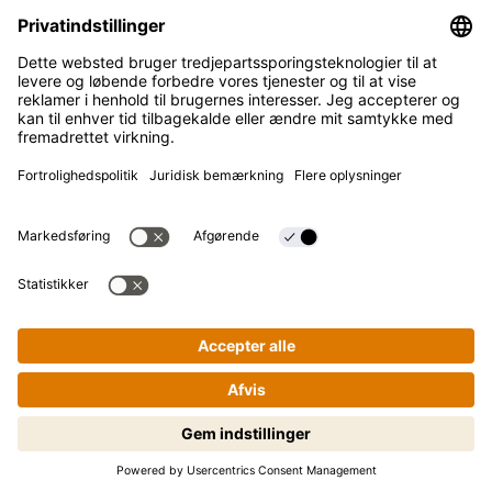
Blog
SUPPORT
Kontakt
FAQ
Kikkoman er et registreret varemærke tilhørende Kikkoman
Corporation i Japan.
© Kikkoman Trading Europe GmbH 2023 – 2026
Theodorstraße 180, 40472 Düsseldorf, Germany
Registreret ved byretten i Düsseldorf (Amtsgericht
Düsseldorf): HRB 35856
Privatindstillinger
Juridisk tekst
Privatlivspolitik