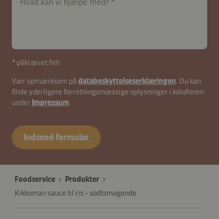
Hvad kan vi hjælpe med?
* påkrævet felt
Vær opmærksom på
databeskyttelseserklæringen
. Du kan
finde yderligere forretningsmæssige oplysninger i kolofonen
under
Impressum
.
contactDK-
B2B-
Indsend formular
26583-
YMkatZIrBy138T
Foodservice
Produkter
Kikkoman sauce til ris - sødtsmagende