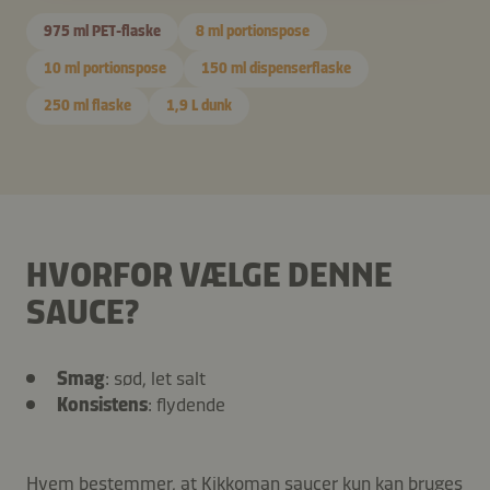
975 ml PET-flaske
8 ml portionspose
10 ml portionspose
150 ml dispenserflaske
250 ml flaske
1,9 L dunk
HVORFOR VÆLGE DENNE
SAUCE?
Smag
: sød, let salt
Konsistens
: flydende
Hvem bestemmer, at Kikkoman saucer kun kan bruges