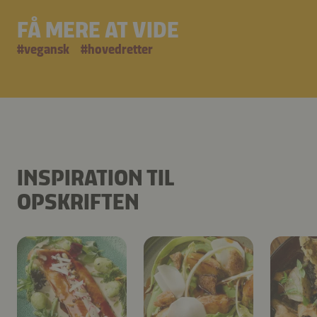
FÅ MERE AT VIDE
#
vegansk
#
hovedretter
INSPIRATION TIL
OPSKRIFTEN