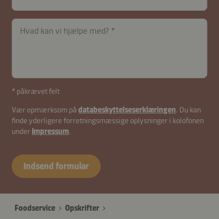
Hvad kan vi hjælpe med?
* påkrævet felt
Vær opmærksom på
databeskyttelseserklæringen
. Du kan
finde yderligere forretningsmæssige oplysninger i kolofonen
under
Impressum
.
contactDK-
B2B-
Indsend formular
26583-
kJX1R2pm6H0SogPB
Foodservice
Opskrifter