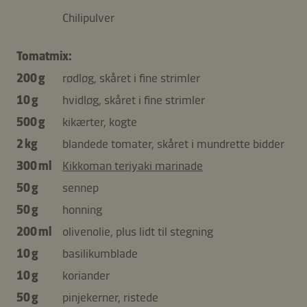
Chilipulver
Tomatmix:
200 g
rødløg, skåret i fine strimler
10 g
hvidløg, skåret i fine strimler
500 g
kikærter, kogte
2 kg
blandede tomater, skåret i mundrette bidder
300 ml
Kikkoman teriyaki marinade
50 g
sennep
50 g
honning
200 ml
olivenolie, plus lidt til stegning
10 g
basilikumblade
10 g
koriander
50 g
pinjekerner, ristede