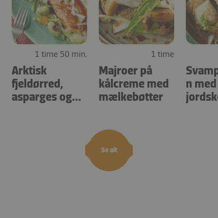
1 time 50 min.
1 time
Arktisk
Majroer på
Svamp
fjeldørred,
kålcreme med
n med
asparges og
mælkebøtter
jordsk
urtegnocchi
skovs
Se alt