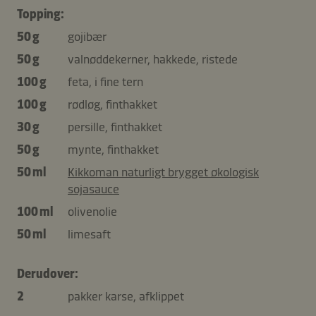
Topping:
50 g
gojibær
50 g
valnøddekerner, hakkede, ristede
100 g
feta, i fine tern
100 g
rødløg, finthakket
30 g
persille, finthakket
50 g
mynte, finthakket
50 ml
Kikkoman naturligt brygget økologisk
sojasauce
100 ml
olivenolie
50 ml
limesaft
Derudover:
2
pakker karse, afklippet