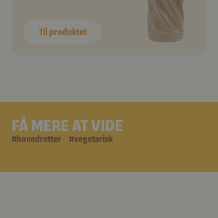
Til produktet
FÅ MERE AT VIDE
#
hovedretter
#
vegetarisk