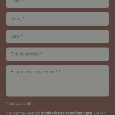
Navn
Firma
contactDK-
Land
B2B-
26583-
dojN9WZzcFmMsUepuVDfnR8
E-mail-adresse
Hvad kan vi hjælpe med?
* påkrævet felt
Vær opmærksom på
databeskyttelseserklæringen
. Du kan