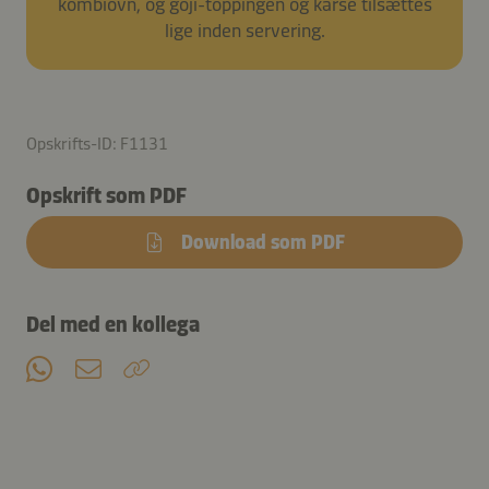
kombiovn, og goji-toppingen og karse tilsættes
lige inden servering.
Opskrifts-ID: F1131
Opskrift som PDF
Download som PDF
Del med en kollega