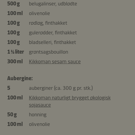
500 g
belugalinser, udblødte
100 ml
olivenolie
100 g
rødløg, finthakket
100 g
gulerødder, finthakket
100 g
bladselleri, finthakket
1 ½ liter
grøntsagsbouillon
300 ml
Kikkoman sesam sauce
Aubergine:
5
auberginer (ca. 300 g pr. stk.)
100 ml
Kikkoman naturligt brygget økologisk
sojasauce
50 g
honning
100 ml
olivenolie