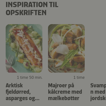
INSPIRATION TIL
OPSKRIFTEN
1 time 50 min.
1 time
Arktisk
Majroer på
Svamp
fjeldørred,
kålcreme med
n med
asparges og
mælkebøtter
jordsk
urtegnocchi
skovs