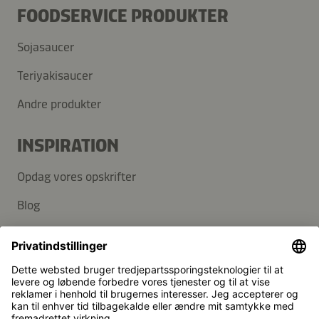
FOODSERVICE PRODUKTER
Sojasaucer
Teriyakisaucer
Andre produkter
INSPIRATION
Opdag vores opskrifter
Blog
SUPPORT
Kontakt
FAQ